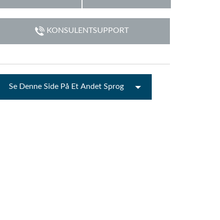
emo (Phone)
Italiano
KONSULENTSUPPORT
mo (Tablet)
Se Denne Side På Et Andet Sprog