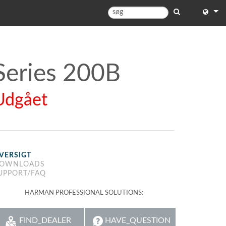
English
English 
Series 200B
中文
Udgået
Español
Français
Portugu
VERSIGT
Deutsc
OWNLOADS
UPPORT/FAQ
日本語
HARMAN PROFESSIONAL SOLUTIONS:
한국어
Dansk
FIND_DEALER
HAVE_QUESTION