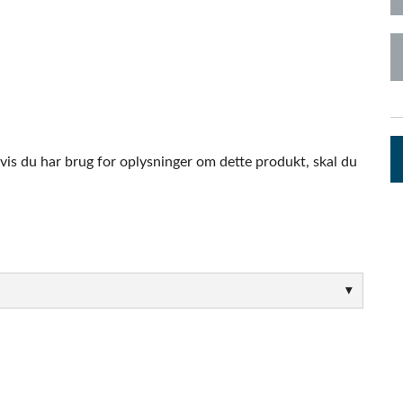
pps
Audio Calc Toolkit
Compact Stagebox
ViSi Remote
UI 24 Software D
ViSi Listen
UI 24 Software De
Audio Calc Toolkit
vis du har brug for oplysninger om dette produkt, skal du