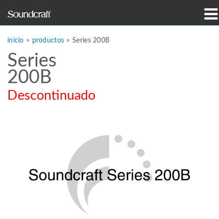
productos
inicio
>
productos
>
Series 200B
Series
Casos de estudio y noticias
200B
dónde comprar
Descontinuado
capacitación
soporte
Nuestra historia
Idioma/Región