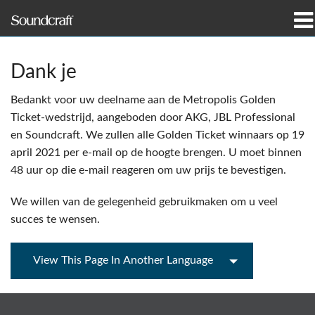
Products
Dank je
Case Studies & News
Bedankt voor uw deelname aan de Metropolis Golden
Ticket-wedstrijd, aangeboden door AKG, JBL Professional
Where To Buy
en Soundcraft. We zullen alle Golden Ticket winnaars op 19
april 2021 per e-mail op de hoogte brengen. U moet binnen
Training
48 uur op die e-mail reageren om uw prijs te bevestigen.
Support
We willen van de gelegenheid gebruikmaken om u veel
succes te wensen.
Our History
View This Page In Another Language
Language/Region