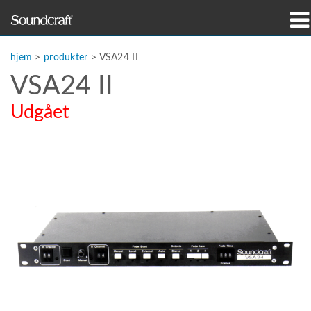
produkter
hjem
>
produkter
>
VSA24 II
VSA24 II
Case studies og nyheder
Udgået
hvor man kan købe
træning
support
Vores historie
Sprog/Region