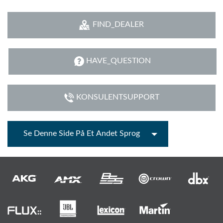
FIND_DEALER
HAVE_QUESTION
KONSULENTSUPPORT
Se Denne Side På Et Andet Sprog