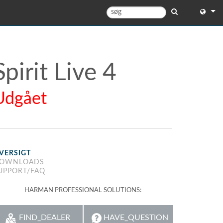
English
English 
Spirit Live 4
中文
Udgået
Español
Français
Portugu
VERSIGT
Deutsc
OWNLOADS
UPPORT/FAQ
日本語
HARMAN PROFESSIONAL SOLUTIONS:
한국어
Dansk
FIND_DEALER
HAVE_QUESTION