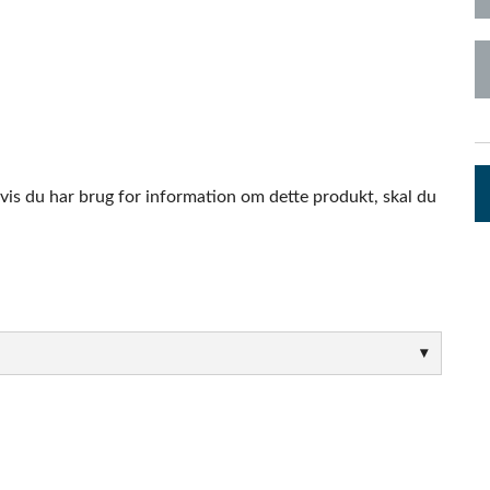
pps
Audio Calc Toolkit
Compact Stagebox
ViSi Remote
UI 24 Software D
ViSi Listen
UI 24 Software De
Audio Calc Toolkit
vis du har brug for information om dette produkt, skal du