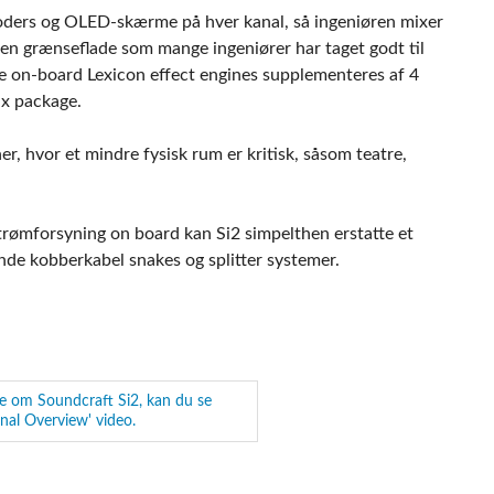
oders og OLED-skærme på hver kanal, så ingeniøren mixer
– en grænseflade som mange ingeniører har taget godt til
elte on-board Lexicon effect engines supplementeres af 4
ix package.
er, hvor et mindre fysisk rum er kritisk, såsom teatre,
trømforsyning on board kan Si2 simpelthen erstatte et
nde kobberkabel snakes og splitter systemer.
re om Soundcraft Si2, kan du se
nal Overview' video.