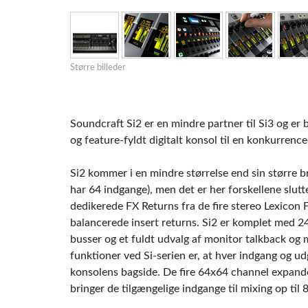
Si Mobile A
Større billeder
Soundcraft Si2 er en mindre partner til Si3 og er 
og feature-fyldt digitalt konsol til en konkurrence
Si2 kommer i en mindre størrelse end sin større 
har 64 indgange), men det er her forskellene slutte
dedikerede FX Returns fra de fire stereo Lexicon 
balancerede insert returns. Si2 er komplet med 24
busser og et fuldt udvalg af monitor talkback og
funktioner ved Si-serien er, at hver indgang og u
konsolens bagside. De fire 64x64 channel expander 
bringer de tilgængelige indgange til mixing op til 