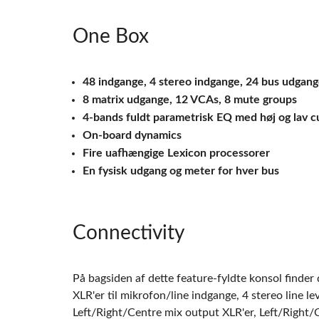
One Box
48 indgange, 4 stereo indgange, 24 bus udgan
8 matrix udgange, 12 VCAs, 8 mute groups
4-bands fuldt parametrisk EQ med høj og lav cu
On-board dynamics
Fire uafhængige Lexicon processorer
En fysisk udgang og meter for hver bus
Connectivity
På bagsiden af dette feature-fyldte konsol finder 
XLR'er til mikrofon/line indgange, 4 stereo line l
Left/Right/Centre mix output XLR'er, Left/Right