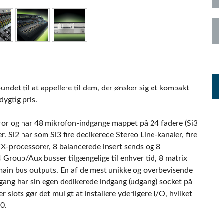
pps
Audio Calc Toolkit
Compact Stagebox
ViSi Remote
UI 24 Software D
ViSi Listen
UI 24 Software De
Audio Calc Toolkit
bundet til at appellere til dem, der ønsker sig et kompakt
dygtig pris.
bror og har 48 mikrofon-indgange mappet på 24 fadere (Si3
r. Si2 har som Si3 fire dedikerede Stereo Line-kanaler, fire
FX-processorer, 8 balancerede insert sends og 8
 Group/Aux busser tilgængelige til enhver tid, 8 matrix
 main bus outputs. En af de mest unikke og overbevisende
dgang har sin egen dedikerede indgang (udgang) socket på
slots gør det muligt at installere yderligere I/O, hvilket
80.