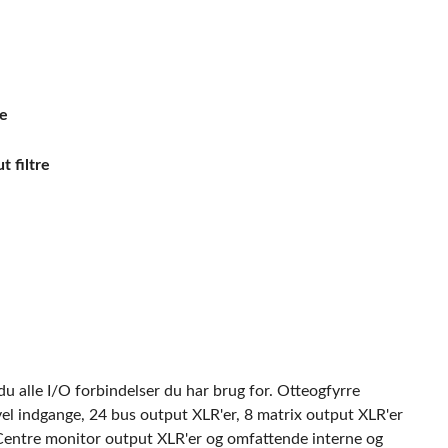
ge
t filtre
du alle I/O forbindelser du har brug for. Otteogfyrre
evel indgange, 24 bus output XLR'er, 8 matrix output XLR'er
/Centre monitor output XLR'er og omfattende interne og