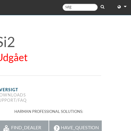
English
English 
Si2
中文
Udgået
日本語
한국어
VERSIGT
OWNLOADS
UPPORT/FAQ
HARMAN PROFESSIONAL SOLUTIONS:
FIND_DEALER
HAVE_QUESTION