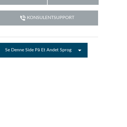
emo (Phone)
KONSULENTSUPPORT
mo (Tablet)
Se Denne Side På Et Andet Sprog