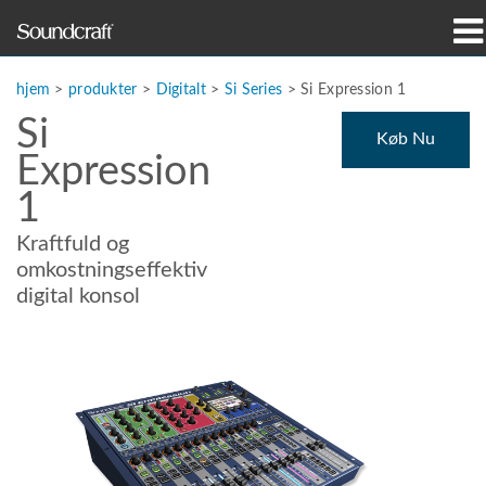
produkter
hjem
>
produkter
>
Digitalt
>
Si Series
>
Si Expression 1
Si
Case studies og nyheder
Køb Nu
Expression
hvor man kan købe
1
træning
Kraftfuld og
omkostningseffektiv
support
digital konsol
Vores historie
Sprog/Region