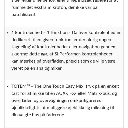
sider efter dine behov, eller tilføj/indsæt fadere for at
rumme det ekstra mikrofon, der ikke var på
patchlisten!
1 kontrolenhed = 1 funktion - Da hver kontrolenhed er
dedikeret til en given funktion, er der aldrig nogen
'lagdeling' af kontrolenheder eller navigation gennem
skærme; dette gør, at Si Performer-kontrolenheder
kan mærkes på overfladen, præcis som de ville være
været på en analog mixer.
TOTEM™ - The One Touch Easy Mix; tryk på en enkelt
tast for at mikse til en AUX-, FX- eller Matrix-bus, og
overfladen og overvågningen omkonfigureres
øjeblikkeligt til at muliggøre øjeblikkelig miksning til
din valgte bus på faderene.