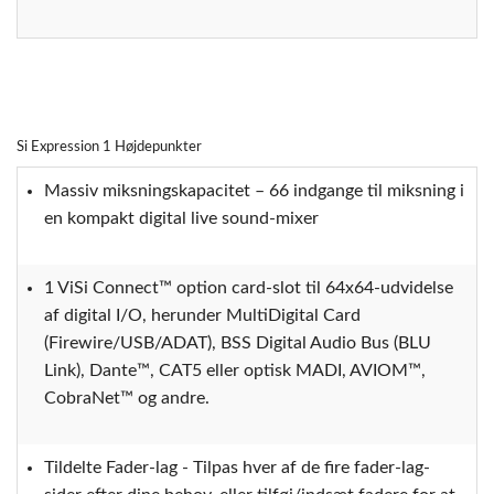
Si Expression 1 Højdepunkter
Massiv miksningskapacitet – 66 indgange til miksning i
en kompakt digital live sound-mixer
1 ViSi Connect™ option card-slot til 64x64-udvidelse
af digital I/O, herunder MultiDigital Card
(Firewire/USB/ADAT), BSS Digital Audio Bus (BLU
Link), Dante™, CAT5 eller optisk MADI, AVIOM™,
CobraNet™ og andre.
Tildelte Fader-lag - Tilpas hver af de fire fader-lag-