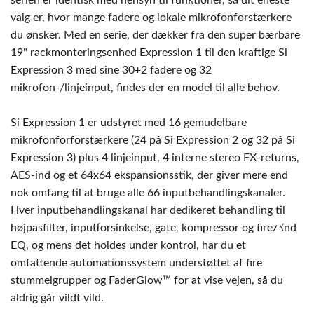
serien er identisk med hensyn til funktioner, så dit eneste
valg er, hvor mange fadere og lokale mikrofonforstærkere
du ønsker. Med en serie, der dækker fra den super bærbare
19" rackmonteringsenhed Expression 1 til den kraftige Si
Expression 3 med sine 30+2 fadere og 32
mikrofon-/linjeinput, findes der en model til alle behov.
Si Expression 1 er udstyret med 16 gemudelbare
mikrofonforforstærkere (24 på Si Expression 2 og 32 på Si
Expression 3) plus 4 linjeinput, 4 interne stereo FX-returns,
AES-ind og et 64x64 ekspansionsstik, der giver mere end
nok omfang til at bruge alle 66 inputbehandlingskanaler.
Hver inputbehandlingskanal har dedikeret behandling til
højpasfilter, inputforsinkelse, gate, kompressor og fireバnd
EQ, og mens det holdes under kontrol, har du et
omfattende automationssystem understøttet af fire
stummelgrupper og FaderGlow™ for at vise vejen, så du
aldrig går vildt vild.