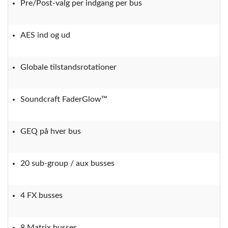
Pre/Post-valg per indgang per bus
AES ind og ud
Globale tilstandsrotationer
Soundcraft FaderGlow™
GEQ på hver bus
20 sub-group / aux busses
4 FX busses
8 Matrix busses