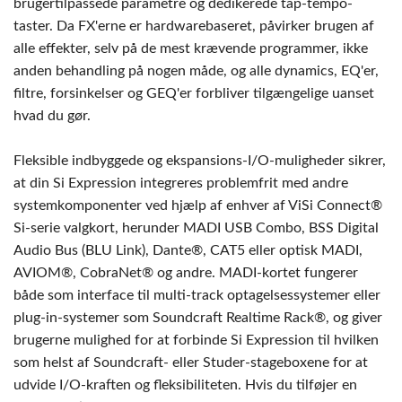
brugertilpassede parametre og dedikerede tap-tempo-
taster. Da FX'erne er hardwarebaseret, påvirker brugen af
alle effekter, selv på de mest krævende programmer, ikke
anden behandling på nogen måde, og alle dynamics, EQ'er,
filtre, forsinkelser og GEQ'er forbliver tilgængelige uanset
hvad du gør.
Fleksible indbyggede og ekspansions-I/O-muligheder sikrer,
at din Si Expression integreres problemfrit med andre
systemkomponenter ved hjælp af enhver af ViSi Connect®
Si-serie valgkort, herunder MADI USB Combo, BSS Digital
Audio Bus (BLU Link), Dante®, CAT5 eller optisk MADI,
AVIOM®, CobraNet® og andre. MADI-kortet fungerer
både som interface til multi-track optagelsessystemer eller
plug-in-systemer som Soundcraft Realtime Rack®, og giver
brugerne mulighed for at forbinde Si Expression til hvilken
som helst af Soundcraft- eller Studer-stageboxene for at
udvide I/O-kraften og fleksibiliteten. Hvis du tilføjer en