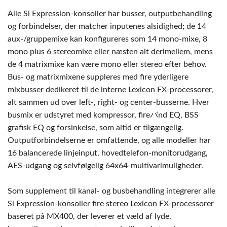
Alle Si Expression-konsoller har busser, outputbehandling
og forbindelser, der matcher inputenes alsidighed; de 14
aux-/gruppemixe kan konfigureres som 14 mono-mixe, 8
mono plus 6 stereomixe eller næsten alt derimellem, mens
de 4 matrixmixe kan være mono eller stereo efter behov.
Bus- og matrixmixene suppleres med fire yderligere
mixbusser dedikeret til de interne Lexicon FX-processorer,
alt sammen ud over left-, right- og center-busserne. Hver
busmix er udstyret med kompressor, fireバnd EQ, BSS
grafisk EQ og forsinkelse, som altid er tilgængelig.
Outputforbindelserne er omfattende, og alle modeller har
16 balancerede linjeinput, hovedtelefon-monitorudgang,
AES-udgang og selvfølgelig 64x64-multivarimuligheder.
Som supplement til kanal- og busbehandling integrerer alle
Si Expression-konsoller fire stereo Lexicon FX-processorer
baseret på MX400, der leverer et væld af lyde,