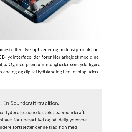
emo (Phone)
Italiano
mo (Tablet)
emmestudier, live-optræder og podcastproduktion.
-lydinterface, der forenkler arbejdet med dine
miljø. Og med premium-muligheder som yderligere
analog og digital lydblanding i en løsning uden
. En Soundcraft-tradition.
har lydprofessionelle stolet på Soundcraft-
ninger for uberørt lyd og pålidelig ydeevne.
ndere fortsætter denne tradition med