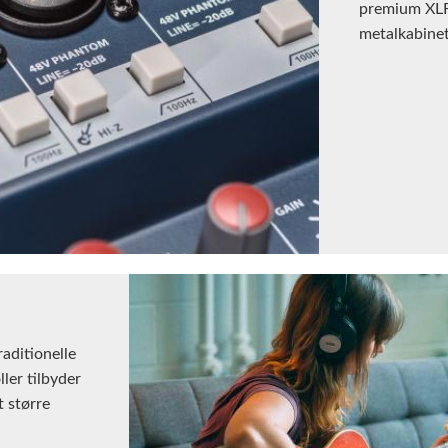
premium XLR
metalkabinett
aditionelle
ler tilbyder
 større