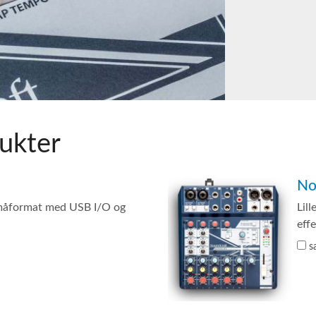
ukter
No
småformat med USB I/O og
Lil
eff
s