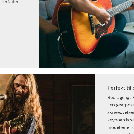
sterfader
Perfekt til
Bedrageligt
i en gearpos
skriveøvelser
keyboards sa
modeller er 