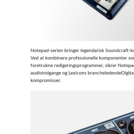
Si Mobile A
Notepad-serien bringer legendarisk Soundcraft-ko
Ved at kombinere professionelle komponenter som
foretrukne redigeringsprogrammer, sikrer Notepa
audioindgange og Lexicons brancheledendeDigital 
kompromisser.