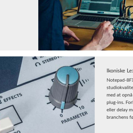
Ikoniske Le
Notepad-8FX
studiokvalite
med at opnå 
plug-ins. Fo
eller delay 
branchens fø