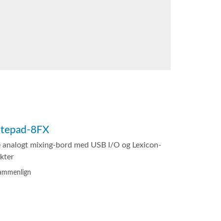
tepad-8FX
le analogt mixing-bord med USB I/O og Lexicon-
ekter
ammenlign