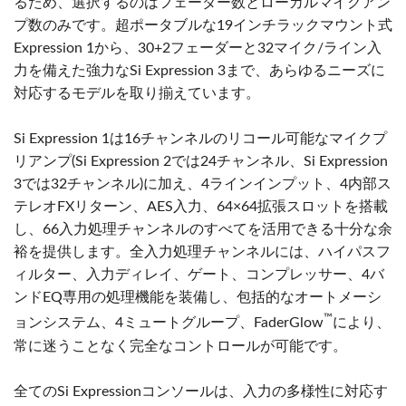
るため、選択するのはフェーダー数とローカルマイクアン
プ数のみです。超ポータブルな19インチラックマウント式
Expression 1から、30+2フェーダーと32マイク/ライン入
力を備えた強力なSi Expression 3まで、あらゆるニーズに
対応するモデルを取り揃えています。
Si Expression 1は16チャンネルのリコール可能なマイクプ
リアンプ(Si Expression 2では24チャンネル、Si Expression
3では32チャンネル)に加え、4ラインインプット、4内部ス
テレオFXリターン、AES入力、64×64拡張スロットを搭載
し、66入力処理チャンネルのすべてを活用できる十分な余
裕を提供します。全入力処理チャンネルには、ハイパスフ
ィルター、入力ディレイ、ゲート、コンプレッサー、4バ
ンドEQ専用の処理機能を装備し、包括的なオートメーシ
™
ョンシステム、4ミュートグループ、FaderGlow
により、
常に迷うことなく完全なコントロールが可能です。
全てのSi Expressionコンソールは、入力の多様性に対応す