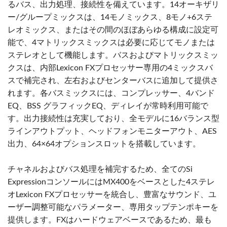
るバス、出力処理、接続性を備えています。14オーキザリ
ー/グループミックスは、14モノミックス、8モノ+6ステ
レオミックス、またはその間のほぼあらゆる構成に設定可
能で、4マトリックスミックスは必要に応じてモノまたは
ステレオとして機能します。バスおよびマトリックスミッ
クスは、内部Lexicon FXプロセッサー専用の4ミックスバ
スで補完され、左右およびセンターバスに追加して提供さ
れます。各バスミックスには、コンプレッサー、4バンド
EQ、BSS グラフィックEQ、ディレイが常時利用可能で
す。出力接続性は充実しており、全モデルに16バランス型
ラインアウトプット、ヘッドフォンモニターアウト、AES
出力、64×64オプションスロットを搭載しています。
チャネルおよびバス処理を補完するため、全てのSi
ExpressionコンソールにはMX400をベースとした4ステレ
オLexicon FXプロセッサーを統合し、豊富なサウンド、ユ
ーザー調整可能なパラメーター、専用タップテンポキーを
提供します。FXはハードウェアベースであるため、最も