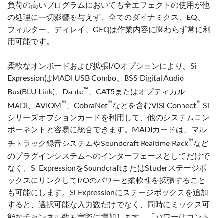
負荷の高いプログラムにおいても全エフェクトの使用が他
の処理に一切影響を与えず、全てのダイナミクス、EQ、
フィルター、ディレイ、GEQは作業内容に関わらず常に利
用可能です。
柔軟なオンボードおよび拡張I/Oオプションにより、Si
ExpressionはMADI USB Combo、BSS Digital Audio
™
Bus(BLU Link)、Dante
、CAT5またはオプティカル
™
™
™
MADI、AVIOM
、CobraNet
などを含むViSi Connect
Si
シリーズオプションカードを利用して、他のシステムコン
ポーネントと容易に統合できます。MADIカードは、マル
™
チトラック録音システムやSoundcraft Realtime Rack
など
のプラグインシステムへのインターフェースとしてだけで
なく、Si ExpressionをSoundcraftまたはStuderステージボ
ックスにリンクしてI/Oのパワーと柔軟性を拡張すること
も可能にします。Si Expressionにステージボックスを追加
すると、選択可能な入力数だけでなく、同時にミックス可
能なチャンネル数も実際に増加します。「パワーはコント