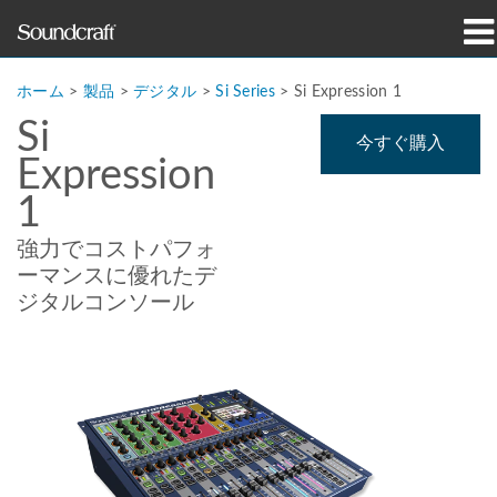
製品
ホーム
>
製品
>
デジタル
>
Si Series
>
Si Expression 1
Si
導入事例とニュース
今すぐ購入
Expression
購入先
1
トレーニング
強力でコストパフォ
ーマンスに優れたデ
サポート
ジタルコンソール
当社の歴史
言語/地域