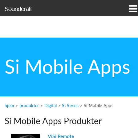
produkter
Case studies og nyheder
hvor man kan købe
Si Mobile Apps
træning
support
Vores historie
hjem
>
produkter
>
Digital
>
Si Series
>
Si Mobile Apps
Si Mobile Apps Produkter
Sprog/Region
ViSi Remote