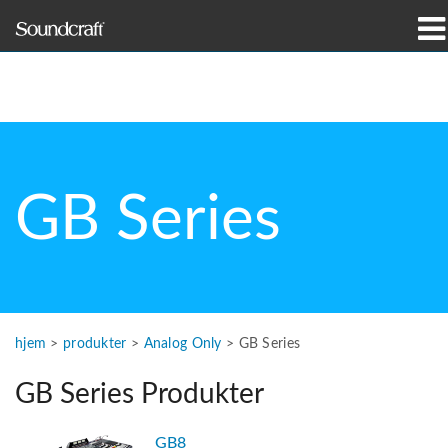
produkter
Case studies og nyheder
hvor man kan købe
GB Series
træning
support
Vores historie
hjem
>
produkter
>
Analog Only
>
GB Series
GB Series Produkter
Sprog/Region
GB8