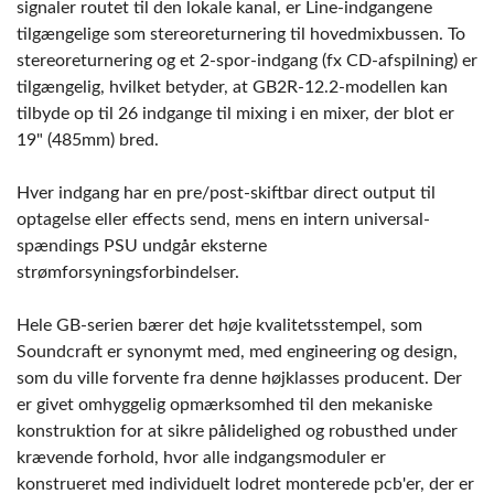
signaler routet til den lokale kanal, er Line-indgangene
tilgængelige som stereoreturnering til hovedmixbussen. To
stereoreturnering og et 2-spor-indgang (fx CD-afspilning) er
tilgængelig, hvilket betyder, at GB2R-12.2-modellen kan
tilbyde op til 26 indgange til mixing i en mixer, der blot er
19" (485mm) bred.
Hver indgang har en pre/post-skiftbar direct output til
optagelse eller effects send, mens en intern universal-
spændings PSU undgår eksterne
strømforsyningsforbindelser.
Hele GB-serien bærer det høje kvalitetsstempel, som
Soundcraft er synonymt med, med engineering og design,
som du ville forvente fra denne højklasses producent. Der
er givet omhyggelig opmærksomhed til den mekaniske
konstruktion for at sikre pålidelighed og robusthed under
krævende forhold, hvor alle indgangsmoduler er
konstrueret med individuelt lodret monterede pcb'er, der er