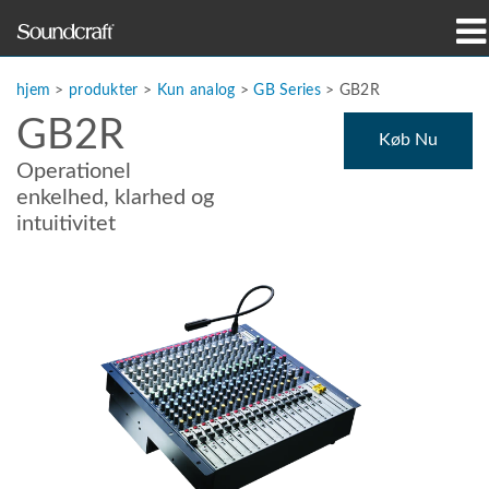
produkter
hjem
>
produkter
>
Kun analog
>
GB Series
>
GB2R
GB2R
Case studies og nyheder
Køb Nu
Operationel
hvor man kan købe
enkelhed, klarhed og
intuitivitet
træning
support
Vores historie
Sprog/Region