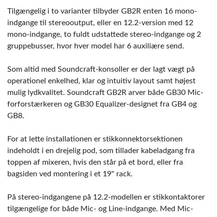
Tilgængelig i to varianter tilbyder GB2R enten 16 mono-
indgange til stereooutput, eller en 12.2-version med 12
mono-indgange, to fuldt udstattede stereo-indgange og 2
gruppebusser, hvor hver model har 6 auxiliære send.
Som altid med Soundcraft-konsoller er der lagt vægt på
operationel enkelhed, klar og intuitiv layout samt højest
mulig lydkvalitet. Soundcraft GB2R arver både GB30 Mic-
forforstærkeren og GB30 Equalizer-designet fra GB4 og
GB8.
For at lette installationen er stikkonnektorsektionen
indeholdt i en drejelig pod, som tillader kabeladgang fra
toppen af mixeren, hvis den står på et bord, eller fra
bagsiden ved montering i et 19" rack.
På stereo-indgangene på 12.2-modellen er stikkontaktorer
tilgængelige for både Mic- og Line-indgange. Med Mic-