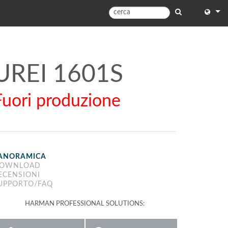
English
English 
UREI 1601S
中文
Fuori produzione
Español
Français
Portugu
ANORAMICA
Deutsc
OWNLOAD
ECENSIONI
日本語
UPPORTO/FAQ
한국어
HARMAN PROFESSIONAL SOLUTIONS:
Dansk