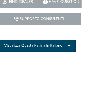
FIND_DEALER
HAVE_QUESTION
 (Phone)
Italiano
(Tablet)
SUPPORTO CONSULENTI
Visualizza Questa Pagina In Italiano