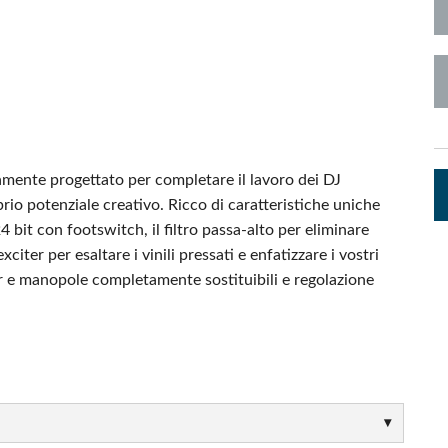
Audio Calc Toolkit
Compact Stagebox
ViSi Remote
UI 24 Software Demo
ViSi Listen
UI 24 Software Demo 
Audio Calc Toolkit
amente progettato per completare il lavoro dei DJ
io potenziale creativo. Ricco di caratteristiche uniche
 bit con footswitch, il filtro passa-alto per eliminare
citer per esaltare i vinili pressati e enfatizzare i vostri
r e manopole completamente sostituibili e regolazione