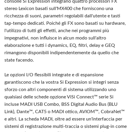
consolle Si Expression integrano quattro processori FX
stereo Lexicon basati sull'MX400 che forniscono una
ricchezza di suoni, parametri regolabili dall'utente e tasti
tap-tempo dedicati. Poiché gli FX sono basati su hardware,
l'utilizzo di tutti gli effetti, anche nei programmi più
impegnativi, non influisce in alcun modo sull'altro
elaborazione e tutti i dynamics, EQ, filtri, delay e GEQ
rimangono disponibili indipendentemente da quello che
state facendo.
Le opzioni I/O flessibili integrate e di espansione
garantiscono che la vostra Si Expression si integri senza
sforzo con altri componenti di sistema utilizzando uno
qualsiasi delle schede opzione ViSi Connect™ serie Si
incluse MADI USB Combo, BSS Digital Audio Bus (BLU
Link), Dante™, CAT5 o MADI ottico, AVIOM™, CobraNet™
e altri. La scheda MADI, oltre ad essere un'interfaccia per
sistemi di registrazione multi-traccia o sistemi plug-in come