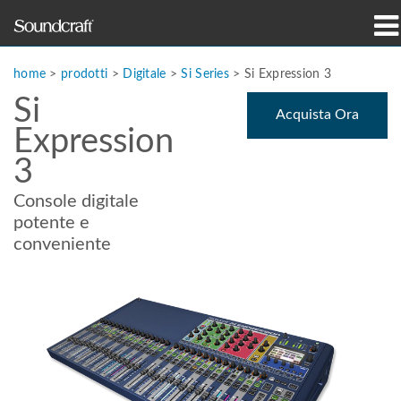
prodotti
home
>
prodotti
>
Digitale
>
Si Series
>
Si Expression 3
Si
Casi di studio e notizie
Acquista Ora
Expression
dove acquistare
3
formazione
Console digitale
potente e
supporto
conveniente
La nostra storia
Lingua/Regione