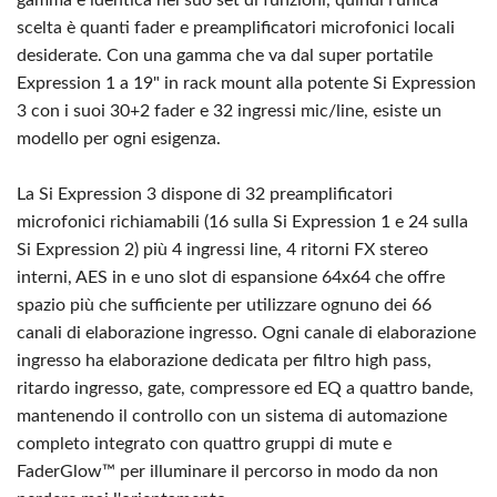
gamma è identica nel suo set di funzioni, quindi l'unica
scelta è quanti fader e preamplificatori microfonici locali
desiderate. Con una gamma che va dal super portatile
Expression 1 a 19" in rack mount alla potente Si Expression
3 con i suoi 30+2 fader e 32 ingressi mic/line, esiste un
modello per ogni esigenza.
La Si Expression 3 dispone di 32 preamplificatori
microfonici richiamabili (16 sulla Si Expression 1 e 24 sulla
Si Expression 2) più 4 ingressi line, 4 ritorni FX stereo
interni, AES in e uno slot di espansione 64x64 che offre
spazio più che sufficiente per utilizzare ognuno dei 66
canali di elaborazione ingresso. Ogni canale di elaborazione
ingresso ha elaborazione dedicata per filtro high pass,
ritardo ingresso, gate, compressore ed EQ a quattro bande,
mantenendo il controllo con un sistema di automazione
completo integrato con quattro gruppi di mute e
FaderGlow™ per illuminare il percorso in modo da non