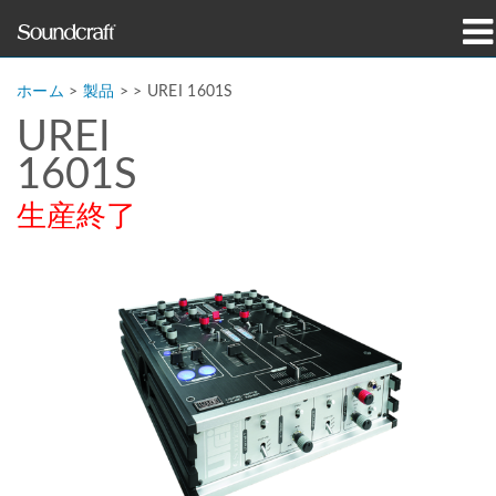
製品
ホーム
>
製品
> >
UREI 1601S
UREI
導入事例とニュース
1601S
購入先
生産終了
トレーニング
サポート
当社の歴史
言語/地域