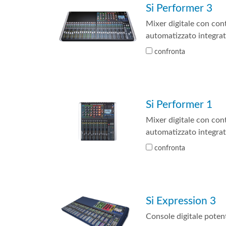
Si Performer 3
Si Mobile Apps
Mixer digitale con cont
automatizzato integra
confronta
Si Performer 1
Mixer digitale con cont
automatizzato integra
confronta
Si Expression 3
Console digitale poten