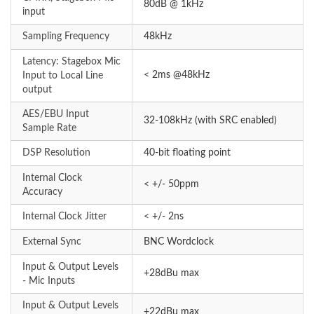
80dB @ 1kHz
input
Sampling Frequency
48kHz
Latency: Stagebox Mic
< 2ms @48kHz
Input to Local Line
output
AES/EBU Input
32-108kHz (with SRC enabled)
Sample Rate
DSP Resolution
40-bit floating point
Internal Clock
< +/- 50ppm
Accuracy
Internal Clock Jitter
< +/- 2ns
External Sync
BNC Wordclock
Input & Output Levels
+28dBu max
- Mic Inputs
Input & Output Levels
+22dBu max