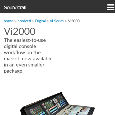
prodotti
home
>
prodotti
>
Digital
>
Vi Series
>
Vi2000
Vi2000
Casi di studio e notizie
The easiest-to-use
dove acquistare
digital console
workflow on the
formazione
market, now available
in an even smaller
supporto
package.
La nostra storia
Lingua/Regione