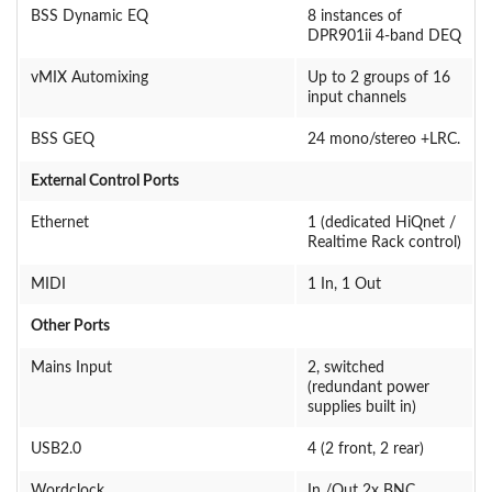
BSS Dynamic EQ
8 instances of
DPR901ii 4-band DEQ
vMIX Automixing
Up to 2 groups of 16
input channels
BSS GEQ
24 mono/stereo +LRC.
External Control Ports
Ethernet
1 (dedicated HiQnet /
Realtime Rack control)
MIDI
1 In, 1 Out
Other Ports
Mains Input
2, switched
(redundant power
supplies built in)
USB2.0
4 (2 front, 2 rear)
Wordclock
In /Out 2x BNC