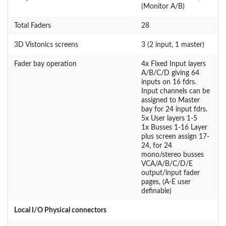
(Monitor A/B)
Total Faders
28
3D Vistonics screens
3 (2 input, 1 master)
Fader bay operation
4x Fixed Input layers
A/B/C/D giving 64
inputs on 16 fdrs.
Input channels can be
assigned to Master
bay for 24 input fdrs.
5x User layers 1-5
1x Busses 1-16 Layer
plus screen assign 17-
24, for 24
mono/stereo busses
VCA/A/B/C/D/E
output/input fader
pages, (A-E user
definable)
Local I/O Physical connectors