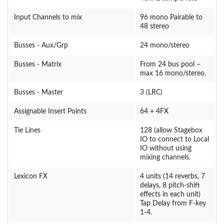
Input Channels to mix
96 mono Pairable to
48 stereo
Busses - Aux/Grp
24 mono/stereo
Busses - Matrix
From 24 bus pool –
max 16 mono/stereo.
Busses - Master
3 (LRC)
Assignable Insert Points
64 + 4FX
Tie Lines
128 (allow Stagebox
IO to connect to Local
IO without using
mixing channels.
Lexicon FX
4 units (14 reverbs, 7
delays, 8 pitch-shift
effects in each unit)
Tap Delay from F-key
1-4.