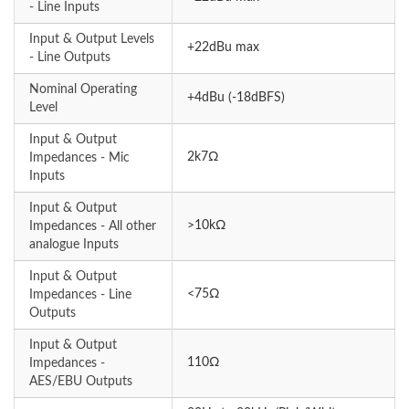
- Line Inputs
Input & Output Levels
+22dBu max
- Line Outputs
Nominal Operating
+4dBu (-18dBFS)
Level
Input & Output
2k7Ω
Impedances - Mic
Inputs
Input & Output
>10kΩ
Impedances - All other
analogue Inputs
Input & Output
<75Ω
Impedances - Line
Outputs
Input & Output
110Ω
Impedances -
AES/EBU Outputs