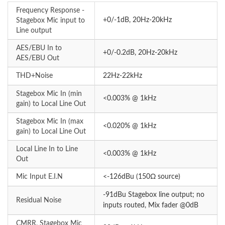
Frequency Response -
+0/-1dB, 20Hz-20kHz
Stagebox Mic input to
Line output
AES/EBU In to
+0/-0.2dB, 20Hz-20kHz
AES/EBU Out
THD+Noise
22Hz-22kHz
Stagebox Mic In (min
<0.003% @ 1kHz
gain) to Local Line Out
Stagebox Mic In (max
<0.020% @ 1kHz
gain) to Local Line Out
Local Line In to Line
<0.003% @ 1kHz
Out
Mic Input E.I.N
<-126dBu (150Ω source)
-91dBu Stagebox line output; no
Residual Noise
inputs routed, Mix fader @0dB
CMRR, Stagebox Mic