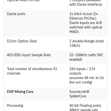
Optical MADI In/Out
1 (outputs paralleled
with Dante interface).
Dante ports
1x 64ch in/out (2x
Ethercon Pri/Sec).
Dante inputs are A/B
switched with optical
MADI.
D21m Option Slots
2 double/4single (total
128ch)
AES/EBU Input Sample Rate
32–108kHz (with SRC
enabled)
Total number of simultaneous IO
246 inputs / 214
channels
outputs
(assumes 48 mic in/16
line out config)
DSP Mixing Core
Soundcraft®
SpiderCore
Processing
40-bit Floating point,
48kHz sample rate