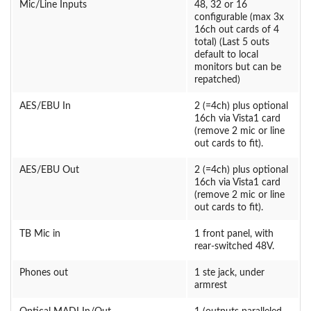
Mic/Line Inputs
48, 32 or 16
configurable (max 3x
16ch out cards of 4
total) (Last 5 outs
default to local
monitors but can be
repatched)
AES/EBU In
2 (=4ch) plus optional
16ch via Vista1 card
(remove 2 mic or line
out cards to fit).
AES/EBU Out
2 (=4ch) plus optional
16ch via Vista1 card
(remove 2 mic or line
out cards to fit).
TB Mic in
1 front panel, with
rear-switched 48V.
Phones out
1 ste jack, under
armrest