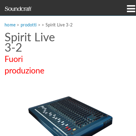
prodotti
home
>
prodotti
> >
Spirit Live 3-2
Spirit Live
Casi di studio e notizie
3-2
dove acquistare
Fuori
formazione
produzione
supporto
La nostra storia
Lingua/Regione