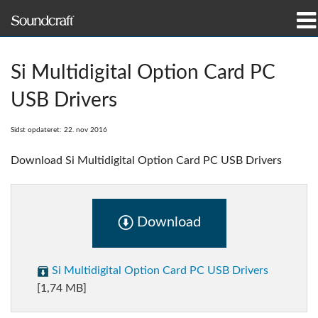
produkter
Si Multidigital Option Card PC
Case studies og nyheder
USB Drivers
hvor man kan købe
Sidst opdateret: 22. nov 2016
træning
Download Si Multidigital Option Card PC USB Drivers
support
Download
Vores historie
Si Multidigital Option Card PC USB Drivers
[1,74 MB]
Sprog/Region