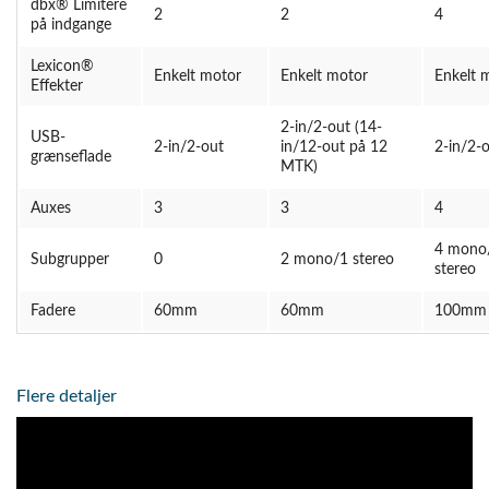
dbx® Limitere
2
2
4
på indgange
Lexicon®
Enkelt motor
Enkelt motor
Enkelt 
Effekter
2-in/2-out (14-
USB-
2-in/2-out
in/12-out på 12
2-in/2-
grænseflade
MTK)
Auxes
3
3
4
4 mono
Subgrupper
0
2 mono/1 stereo
stereo
Fadere
60mm
60mm
100mm
Flere detaljer