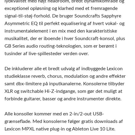
lydkvalitet med højt headroom, bredt dynamikområde og
exceptionel opløsning og klarhed med et fremragende
signal-til-støj-forhold. De bruger Soundcrafts Sapphyre
Asymmetric EQ til perfekt equalisering af hvert vokal- og
instrumentalelement i en mix med den karakteristiske
musikalitet, der er iboende i hver Soundcraft-konsol, plus
GB Series audio routing-teknologien, som er berømt i
tusinder af live-spillesteder verden over.
De inkluderer alle et bredt udvalg af indbyggede Lexicon
studieklasse reverb, chorus, modulation og andre effekter
samt dbx-limitere på inputkanalerne. Konsolerne tilbyder
XLR og switchable Hi-Z-indgange, som gør det muligt at
forbinde guitarer, basser og andre instrumenter direkte.
Alle konsoller kommer med en 2-in/2-out USB-
grænseflade. Med konsolerne følger gratis downloads af
Lexicon MPXL native plug-in og Ableton Live 10 Lite.