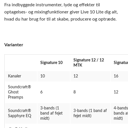
Fra indbyggede instrumenter, lyde og effekter til
optagelses- og mixingfunktioner giver Live 10 Lite dig alt,
hvad du har brug for til at skabe, producere og optræde.
Varianter
Signature 12 / 12
Signature 10
Signatu
MTK
Kanaler
10
12
16
Soundcraft®
Ghost
6
8
12
Preamps
3-bands (1
4-bands
Soundcraft®
3-bands (1 band af
band af fejet
bands af
Sapphyre EQ
fejet midt)
midt)
midt)