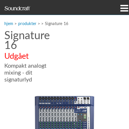
produkter
hjem
>
produkter
> >
Signature 16
Signature
Case studies og nyheder
16
hvor man kan købe
Udgået
træning
Kompakt analogt
mixing - dit
support
signaturlyd
Vores historie
Sprog/Region