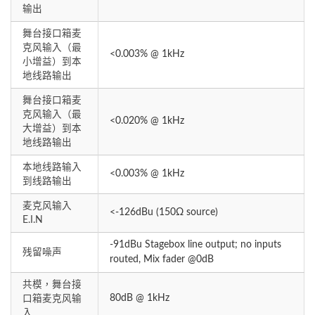
输出
舞台接口箱麦
克风输入（最
<0.003% @ 1kHz
小增益）到本
地线路输出
舞台接口箱麦
克风输入（最
<0.020% @ 1kHz
大增益）到本
地线路输出
本地线路输入
<0.003% @ 1kHz
到线路输出
麦克风输入
<-126dBu (150Ω source)
E.I.N
-91dBu Stagebox line output; no inputs
残留噪声
routed, Mix fader @0dB
共模，舞台接
80dB @ 1kHz
口箱麦克风输
入