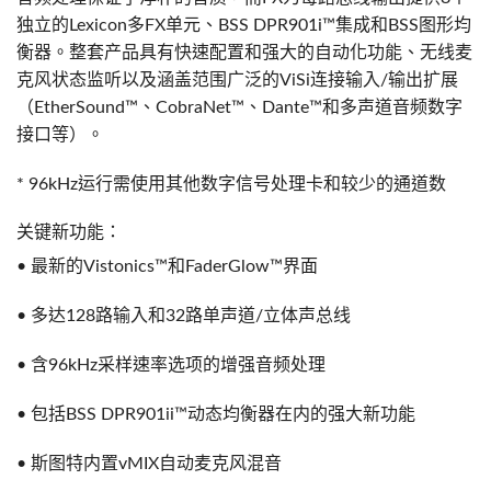
独立的Lexicon多FX单元、BSS DPR901i™集成和BSS图形均
衡器。整套产品具有快速配置和强大的自动化功能、无线麦
克风状态监听以及涵盖范围广泛的ViSi连接输入/输出扩展
（EtherSound™、CobraNet™、Dante™和多声道音频数字
接口等）。
* 96kHz运行需使用其他数字信号处理卡和较少的通道数
关键新功能：
• 最新的Vistonics™和FaderGlow™界面
• 多达128路输入和32路单声道/立体声总线
• 含96kHz采样速率选项的增强音频处理
• 包括BSS DPR901ii™动态均衡器在内的强大新功能
• 斯图特内置vMIX自动麦克风混音