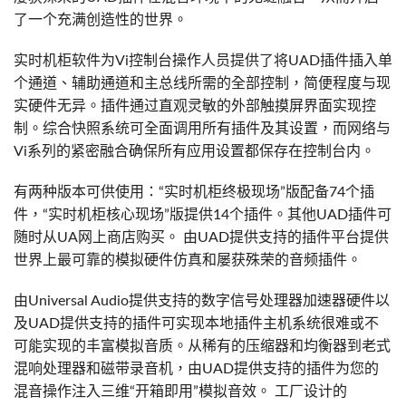
了一个充满创造性的世界。
实时机柜软件为Vi控制台操作人员提供了将UAD插件插入单
个通道、辅助通道和主总线所需的全部控制，简便程度与现
实硬件无异。插件通过直观灵敏的外部触摸屏界面实现控
制。综合快照系统可全面调用所有插件及其设置，而网络与
Vi系列的紧密融合确保所有应用设置都保存在控制台内。
有两种版本可供使用：“实时机柜终极现场”版配备74个插
件，“实时机柜核心现场”版提供14个插件。其他UAD插件可
随时从UA网上商店购买。 由UAD提供支持的插件平台提供
世界上最可靠的模拟硬件仿真和屡获殊荣的音频插件。
由Universal Audio提供支持的数字信号处理器加速器硬件以
及UAD提供支持的插件可实现本地插件主机系统很难或不
可能实现的丰富模拟音质。从稀有的压缩器和均衡器到老式
混响处理器和磁带录音机，由UAD提供支持的插件为您的
混音操作注入三维“开箱即用”模拟音效。 工厂设计的