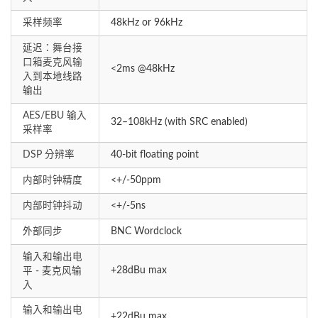
采样频率
48kHz or 96kHz
延迟：舞台接
口箱麦克风输
<2ms @48kHz
入到本地线路
输出
AES/EBU 输入
32–108kHz (with SRC enabled)
采样率
DSP 分辨率
40-bit floating point
内部时钟精度
<+/-50ppm
内部时钟抖动
<+/-5ns
外部同步
BNC Wordclock
输入和输出电
+28dBu max
平 - 麦克风输
入
输入和输出电
+22dBu max