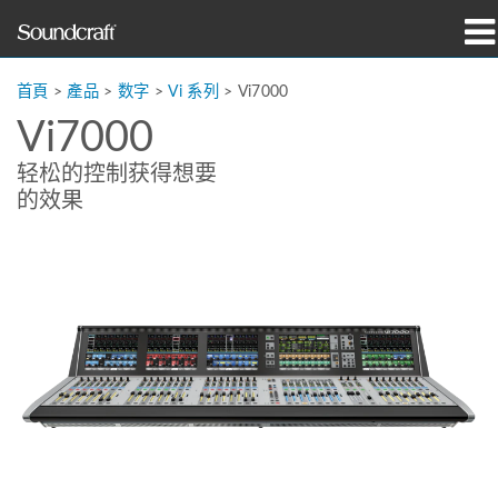
產品
首頁
>
產品
>
数字
>
Vi 系列
>
Vi7000
Vi7000
案例研究與新聞
轻松的控制获得想要
購買地點
的效果
訓練
支援
我們的歷史
語言/地區