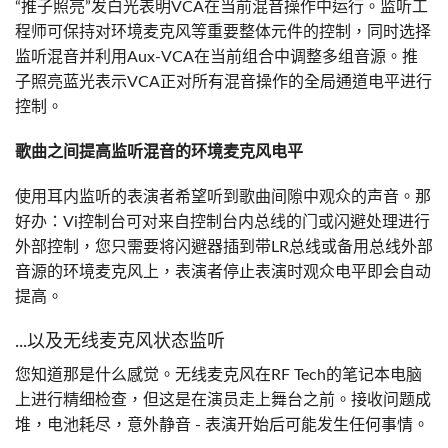
“推子照亮”发白光表明VCA在当前混音操作中运行。监听工
程师可保持对环境麦克风等重要整体元件的控制，同时选择
监听混音并利用Aux-VCA在当前组合中调整多组音源。推
子照亮蓝光表示VCA正对所有混音操作的全局通道电平进行
控制。
歌曲之间提高监听混音的环境麦克风电平
使用耳内监听的表演者希望听到歌曲间隙中观众的声音。那
好办：Vi控制台可对来自控制台内总线的门或闪避处理进行
外部控制，您只需要将闪避器插到带LR总线或备用总线外部
音源的环境麦克风上，表演者停止表演时观众电平即会自动
提高。
...以及无线麦克风状态监听
您知道那是什么感觉。无线麦克风在RF Tech的笔记本电脑
上进行精细检查，但这是在演员走上舞台之前。接收问题成
堆，电池耗尽，意外静音 - 表演开始后可能发生任何事情。