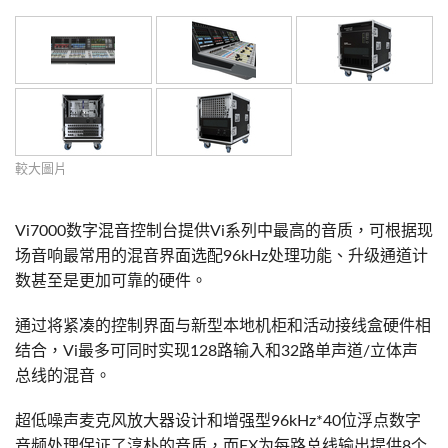
較大圖片
Vi7000数字混音控制台提供Vi系列中最高的音质，可根据现
场音响最常用的混音界面选配96kHz处理功能、升级通道计
数甚至是更加可靠的硬件。
通过将紧凑的控制界面与新型本地机柜和活动接线盒硬件相
结合，Vi最多可同时实现128路输入和32路单声道/立体声
总线的混音。
超低噪声麦克风放大器设计和增强型96kHz*40位浮点数字
音频处理保证了淳朴的音质，而FX为每路总线输出提供8个