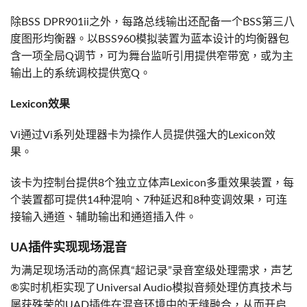
除BSS DPR901ii之外，每路总线输出还配备一个BSS第三八
度图形均衡器。以BSS960模拟装置为蓝本设计的均衡器包
含一项全局Q调节，可为舞台监听引用提供窄带宽，或为主
输出上的系统调校提供宽Q。
Lexicon效果
Vi通过Vi系列处理器卡为操作人员提供强大的Lexicon效
果。
该卡为控制台提供8个独立立体声Lexicon多重效果装置，每
个装置都可提供14种混响、7种延迟和8种变调效果，可连
接输入通道、辅助输出和通道插入件。
UA插件实现现场混音
为满足现场活动的高保真“超记录”录音室级处理需求，声艺
®实时机柜实现了Universal Audio模拟音频处理仿真技术与
屡获殊荣的UAD插件在混音环境中的无缝融合，从而开启