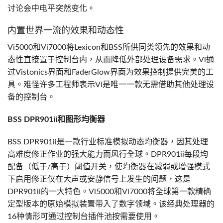
讨论会中电平突然变化。
内置世界一流的效果和动态性
Vi5000和Vi7000将Lexicon和BSS所供同类领先的效果和动
态性直接置于控制台内，从而降低外部处理设备需求。Vi通
过Vistonics界面和FaderGlow界面为效果控制提供完美的工
具。难怪许多工程师表示Vi是唯一一款无需借助其他处理设
备的控制台。
BSS DPR901ii和图形均衡器
BSS DPR901ii是一款行业标准模拟动态均衡器，因其处理
高难度修正作业的强大能力而风行全球。DPR901ii每段均
配备（低于/高于）阈值开关，使均衡器在减弱或增强模式
下启用修正仅在大声或安静信号上发生的问题，这是
DPR901ii的一大特色。Vi5000和Vi7000将全球第一款精确
定型版本的原始模拟装置带入了数字领域。该经典处理器的
16种情形可通过控制台插件池按需要使用。