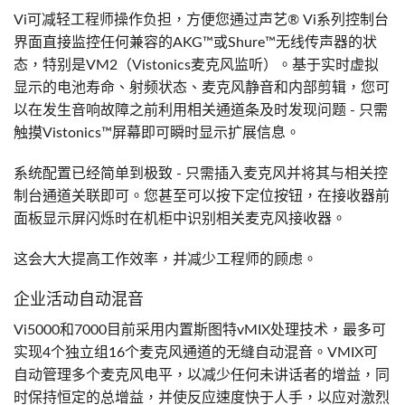
Vi可减轻工程师操作负担，方便您通过声艺® Vi系列控制台
界面直接监控任何兼容的AKG™或Shure™无线传声器的状
态，特别是VM2（Vistonics麦克风监听）。基于实时虚拟
显示的电池寿命、射频状态、麦克风静音和内部剪辑，您可
以在发生音响故障之前利用相关通道条及时发现问题 - 只需
触摸Vistonics™屏幕即可瞬时显示扩展信息。
系统配置已经简单到极致 - 只需插入麦克风并将其与相关控
制台通道关联即可。您甚至可以按下定位按钮，在接收器前
面板显示屏闪烁时在机柜中识别相关麦克风接收器。
这会大大提高工作效率，并减少工程师的顾虑。
企业活动自动混音
Vi5000和7000目前采用内置斯图特vMIX处理技术，最多可
实现4个独立组16个麦克风通道的无缝自动混音。VMIX可
自动管理多个麦克风电平，以减少任何未讲话者的增益，同
时保持恒定的总增益，并使反应速度快于人手，以应对激烈