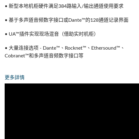
• 新型本地机柜硬件满足384路输入/输出通道使用要求
• 基于多声道音频数字接口或Dante™的128通道记录界面
• UA™插件实现现场混音（借助实时机柜）
• 大量连接选项 - Dante™、Rocknet™、Ethersound™、
Cobranet™和多声道音频数字接口等
更多詳情