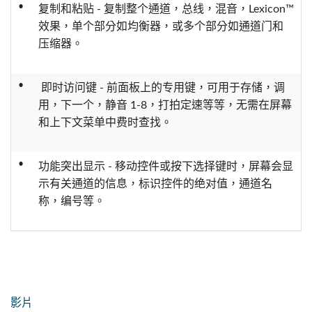
•
复制和粘贴 - 复制整个通道，总线，混音，Lexicon™
效果，单个部分如均衡器，或多个部分如通道门和
压缩器。
•
即时访问键 - 前面板上的专用键，可用于存储，调
用，下一个，静音 1-8，打拍定速等等，无需在屏幕
和上下文菜单中费时查找。
•
功能突出显示 - 移动控件或按下选择键时，屏幕会显
示有关通道的信息，标识控件的绝对值，通道名
称，编号等。
影片