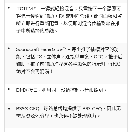
•
TOTEM™ - 一键式轻松混音；只需按下一个键即可
将混音传输到辅助，FX 或矩阵总线，此时面板和监
听立即进行重新配置，以便即时混合传输到您在推
子中所选择的总线。
•
Soundcraft FaderGlow™ – 每个推子插槽对应的功
能，包括 FX，立体声，连接单声道，GEQ，推子后
辅助，推子前辅助均配有各种颜色的指示灯，让您
绝对不会再混淆！
•
DMX 接口 - 利用同一设备控制声音和照明。
•
BSS® GEQ - 每路总线均提供了 BSS GEQ，因此无
需从资源池分配，也永远不缺处理能力。