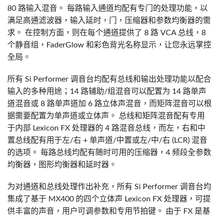
80 路输入混音。 每路输入通道均配有专门的处理功能，以
满足高通滤波器，输入延时，门，压缩器和参数均衡器的需
求。 在控制方面，则在每个通道提供了 8 路 VCA 总线，8
个静音组，FaderGlow 和彩色背光名称显示，让您永远掌控
全局。
所有 Si Performer 调音台均配有总线和输出处理功能以配合
输入的多种用途；14 路辅助/组混音可以配置为 14 路单声
道混音或 8 路单声道加 6 路立体声混音，而矩阵混音可以根
据需要配置为单声道或立体声。 总线和矩阵混音配有专用
于内部 Lexicon FX 处理器的 4 路混音总线，而左，右和中
置总线配有用于左/右 + 单声道/中置或左/中/右 (LCR) 混音
的选项。 每路总线均配有随时可用的压缩器，4 频段全参数
均衡器，图形均衡器和延时器。
为对通道和总线处理作出补充，所有 Si Performer 调音台均
集成了基于 MX400 的四个立体声 Lexicon FX 处理器，可提
供丰富的声音，用户可调参数和专用节拍键。 由于 FX 是基