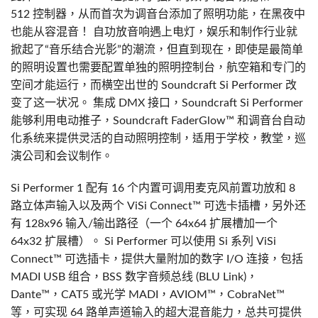
512 控制器，从而首次为调音台添加了照明功能，在黑夜中
也能从容混音！ 自功放音响遇上电灯，娱乐和制作行业就
掀起了“音乐结合光影”的潮流，但直到现在，即使是最简单
的照明设置也需要配置单独的照明控制台，航空箱和专门的
空间才能运行，而横空出世的 Soundcraft Si Performer 改
变了这一状况。 集成 DMX 接口，Soundcraft Si Performer
能够利用电动推子，Soundcraft FaderGlow™ 和调音台自动
化系统来提供灵活的自动照明控制，适用于学校，教堂，巡
演公司和会议制作。
Si Performer 1 配有 16 个内置可调用麦克风前置功放和 8
路立体声输入以及两个 ViSi Connect™ 可选卡插槽，另外还
有 128x96 输入/输出路径（一个 64x64 扩展槽加一个
64x32 扩展槽）。 Si Performer 可以使用 Si 系列 ViSi
Connect™ 可选插卡，提供大量附加的数字 I/O 连接，包括
MADI USB 组合，BSS 数字音频总线 (BLU Link)，
Dante™，CAT5 或光学 MADI，AVIOM™，CobraNet™
等，可实现 64 路单声道输入的超大混音能力，总共可提供