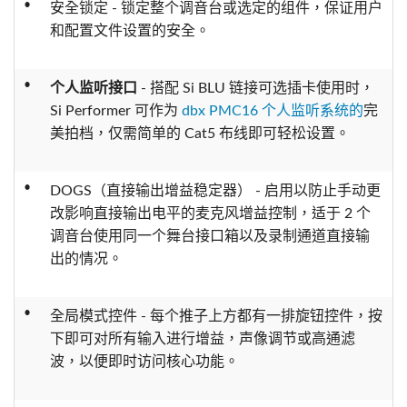
•
安全锁定 - 锁定整个调音台或选定的组件，保证用户
和配置文件设置的安全。
•
个人监听接口
- 搭配 Si BLU 链接可选插卡使用时，
Si Performer 可作为
dbx PMC16 个人监听系统的
完
美拍档，仅需简单的 Cat5 布线即可轻松设置。
•
DOGS（直接输出增益稳定器） - 启用以防止手动更
改影响直接输出电平的麦克风增益控制，适于 2 个
调音台使用同一个舞台接口箱以及录制通道直接输
出的情况。
•
全局模式控件 - 每个推子上方都有一排旋钮控件，按
下即可对所有输入进行增益，声像调节或高通滤
波，以便即时访问核心功能。