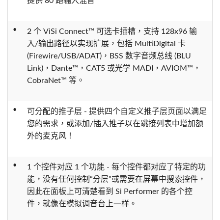
提供 80 路输入混音
•
2 个 ViSi Connect™ 可选卡插槽，支持 128x96 输
入/输出路径以实现扩展，包括 MultiDigital 卡
(Firewire/USB/ADAT)，BSS 数字音频总线 (BLU
Link)，Dante™，CAT5 或光学 MADI，AVIOM™，
CobraNet™ 等。
•
可分配的推子层 - 提供四个自定义推子层页面以满足
您的需求，或添加/插入推子以在跳接列表中增加额
外的麦克风！
•
1 个控件对应 1 个功能 - 每个控件都对应了特定的功
能，没有任何控制“分层”或需要在屏幕中搜索控件，
因此在面板上可清楚看到 Si Performer 的各个控
件，就像在模拟调音台上一样。