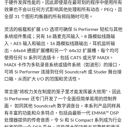
于硬件发挥性能的，因此即使是在最苛刻的程序中使用所有
效果也不会以任何方式影响其他处理和所有动态，PEQ，且
全部 31 个图形均衡器的所有频段随时可用。
灵活的板载和扩展 I/O 选项可确保 Si Performer 轻松与其他
系统组件集成；另有 16 路麦克风输入，8 路模拟线路输
入，AES 输入和输出，16 路模拟线路输出，耳机监听输
出，64x64 通道扩展槽和另一个 64x32 扩展槽，每个均可
使用任何 Si 系列可选插卡，包括 CAT5 或光学 MADI。
MADI 卡作为多轨录音系统或插件系统（如波形）的接口，
可将 Si Performer 连接到任何 Soundcraft 或 Studer 舞台接
口箱，从而扩大 I/O 的范围和灵活性。
常言道“将权力关在制度的笼子里才能发挥最大效用”，因此
Si Performer 还专门开发了一个全面但简单易用的控制界
面。 如同其他 Soundcraft 数字调音台，本系列产品同样具
有丰富的功能和众多特点，包括由最新一代 EMMA™ DSP
处理器提供的传奇音质，令 Si 和 Si Compact 系列成为行业