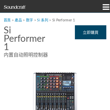
產品
首頁
>
產品
>
数字
>
Si 系列
>
Si Performer 1
Si
案例研究與新聞
立即購買
Performer
購買地點
1
訓練
内置自动照明控制器
支援
我們的歷史
語言/地區