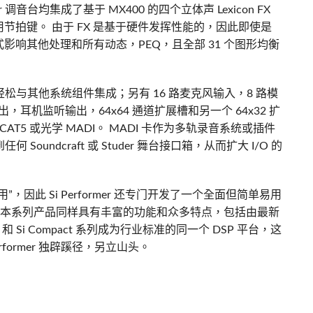
 调音台均集成了基于 MX400 的四个立体声 Lexicon FX
拍键。 由于 FX 是基于硬件发挥性能的，因此即使是
响其他处理和所有动态，PEQ，且全部 31 个图形均衡
mer 轻松与其他系统组件集成；另有 16 路麦克风输入，8 路模
，耳机监听输出，64x64 通道扩展槽和另一个 64x32 扩
AT5 或光学 MADI。 MADI 卡作为多轨录音系统或插件
何 Soundcraft 或 Studer 舞台接口箱，从而扩大 I/O 的
因此 Si Performer 还专门开发了一个全面但简单易用
调音台，本系列产品同样具有丰富的功能和众多特点，包括由最新
和 Si Compact 系列成为行业标准的同一个 DSP 平台，这
former 独辟蹊径，另立山头。