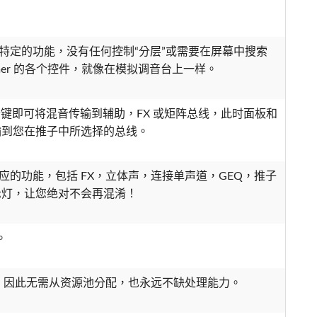
对应了特定的功能，没有任何控制“分层”或需要在屏幕中搜索
ormer 的各个控件，就像在模拟调音台上一样。
一个键即可将混音传输到辅助，FX 或矩阵总线，此时面板和
输到您在推子中所选择的总线。
个推子插槽对应的功能，包括 FX，立体声，连接单声道，GEQ，推子
示灯，让您绝对不会再混淆！
。
 GEQ，因此无需从资源池分配，也永远不缺处理能力。