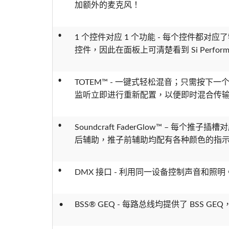
加额外的麦克风！
•
1 个控件对应 1 个功能 - 每个控件都
控件，因此在面板上可清楚看到 Si Perf
•
TOTEM™ - 一键式轻松混音；只需按下
监听立即进行重新配置，以便即时混合传
•
Soundcraft FaderGlow™ – 每
后辅助，推子前辅助均配有各种颜色的指
•
DMX 接口 - 利用同一设备控制声音和照明
•
BSS® GEQ - 每路总线均提供了 BSS