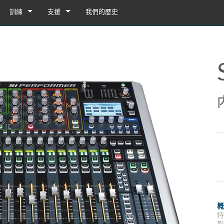
訓練
支援
我們的歷史
訓練
產品支援
YouTube
24/7 服務中心
軟體
韌體
下載
保固
列舞台接口箱
產品註冊
接口箱 32i/16i
服務
接口箱 32R/16R
ote
接口箱 32i/16i
示範與離線編輯器
UI Demo (Phone)
台接口箱
en
接口箱 32R/16R
插卡
UI Demo (Tablet)