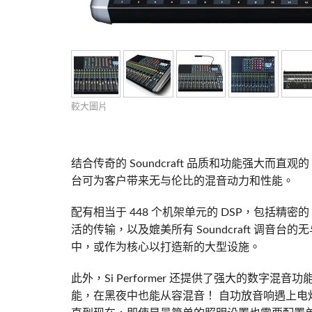
Si Mobile Apps
Audio Cal
紧凑型舞
ViSi Rem
ViSi List
Audio Cal
較大圖片
结合传奇的 Soundcraft 品质和功能强大而直观的 
台可为客户带来无与伦比的混音动力和性能。
配有相当于 448 个机架单元的 DSP，包括精
活的传输，以及媲美所有 Soundcraft 调音台的无
中，或作为核心以打造新的大型设施。
此外，Si Performer 还提供了强大的数字混音
能，在黑夜中也能从容混音！ 自功放音响遇上电