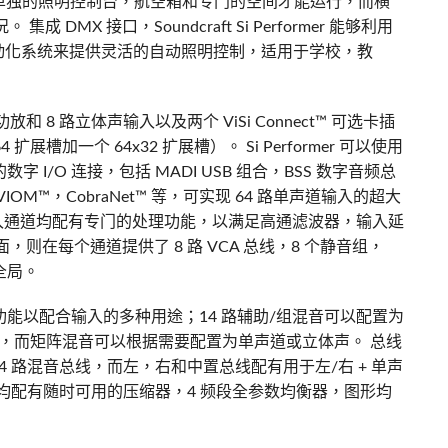
单独的照明控制台，航空箱和专门的空间才能运行，而横
况。 集成 DMX 接口，Soundcraft Si Performer 能够利用
 和调音台自动化系统来提供灵活的自动照明控制，适用于学校，教
置功放和 8 路立体声输入以及两个 ViSi Connect™ 可选卡插
 扩展槽加一个 64x32 扩展槽）。 Si Performer 可以使用
加的数字 I/O 连接，包括 MADI USB 组合，BSS 数字音频总
DI，AVIOM™，CobraNet™ 等，可实现 64 路单声道输入的超大
输入通道均配有专门的处理功能，以满足高通滤波器，输入延
则在每个通道提供了 8 路 VCA 总线，8 个静音组，
全局。
出处理功能以配合输入的多种用途；14 路辅助/组混音可以配置为
声混音，而矩阵混音可以根据需要配置为单声道或立体声。 总线
器的 4 路混音总线，而左，右和中置总线配有用于左/右 + 单声
路总线均配有随时可用的压缩器，4 频段全参数均衡器，图形均