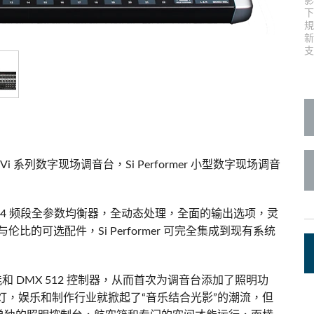
c Toolkit
台接口箱
ote
UI 24 Software Demo (Phone)
en
UI 24 Software Demo (Tablet)
支
c Toolkit
Vi 系列数字现场调音台，Si Performer 小型数字现场调音
密的 4 频段全参数均衡器，全动态处理，全面的输出选项，灵
与伦比的可选配件，Si Performer 可完全集成到现有系统
功能和 DMX 512 控制器，从而首次为调音台添加了照明功
灯，娱乐和制作行业就掀起了“音乐结合光影”的潮流，但