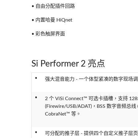
• 自由分配插件回路
• 内置哈曼 HiQnet
• 彩色触屏界面
Si Performer 2 亮点
•
强大混音能力 - 一个体型紧凑的数字现场调
•
2 个 ViSi Connect™ 可选卡插槽，支持 1
(Firewire/USB/ADAT)，BSS 数字音频总线
CobraNet™ 等。
•
可分配的推子层 - 提供四个自定义推子层