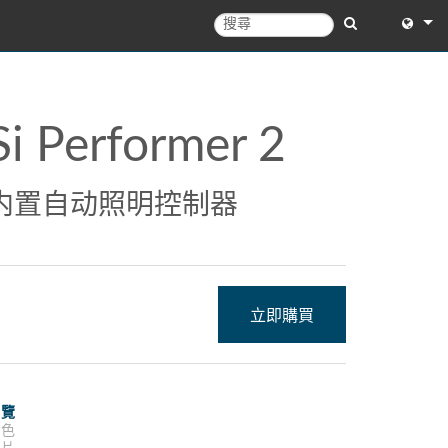
English
English 
Si Performer 2
中文
日本語
内置自动照明控制器
한국어
立即購買
概覽
特色