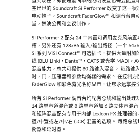
直到现在，即使是最简单的照明设置也需要配置
空出世的 Soundcraft Si Performer 改变了这一状
电动推子，Soundcraft FaderGlow™
堂，巡演公司和会议制作。
Si Performer 2 配有 24 个内置可调用麦克风前
槽，另外还有 128x96 输入/输出路径（一个 64x64
Si 系列 ViSi Connect™ 可选插卡，提供大量附
线 (BLU Link)，Dante™，CAT5 或光学 MA
混音能力，总共可提供 80 路输入混音。 每路
时，门，压缩器和参数均衡器的需求。 在控制方面，
FaderGlow 和彩色背光名称显示，让您永远掌控
所有 Si Performer 调音台均配有总线和输
14 路单声道混音或 8 路单声道加 6 路立体
和矩阵混音配有专用于内部 Lexicon FX 处理
道/中置或左/中/右 (LCR) 混音的选项。 每
衡器和延时器。