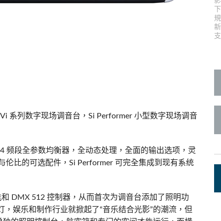
c Toolkit
台接口箱
ote
UI 24 Software Demo (Phone)
en
UI 24 Software Demo (Tablet)
支
c Toolkit
Vi 系列数字现场调音台，Si Performer 小型数字现场调音
密的 4 频段全参数均衡器，全动态处理，全面的输出选项，灵
与伦比的可选配件，Si Performer 可完全集成到现有系统
功能和 DMX 512 控制器，从而首次为调音台添加了照明功
灯，娱乐和制作行业就掀起了“音乐结合光影”的潮流，但