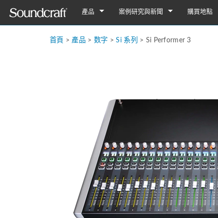
產品
案例研究與新聞
購買地點
数字
Vi 系列
案例研究
Vi7000
首頁
>
產品
>
数字
>
Si 系列
>
Si Performer 3
類比連接
Si 系列
Notepad Series
新聞
Vi5000
Si Performer 3
Notepad-12FX
僅類比
Ui 系列
GB 系列
Vi3000
Si Performer 2
Ui24R
Notepad-8FX
GB8
舊版產品
多用途
Vi2000
Si Performer 1
Ui16
Notepad-5
GB4
LX7ii
Fx16ii
Vi1000
Si Impact
Ui12
GB2
FX16ii
EFX 系列
Vi400/600升级
Si Expression 3
GB2R
EFX12
EPM 系列
Vi Stageboxes
Si Expression 2
EFX8
EPM12
Vi 系
Vi Option Cards
Si Expression 1
EPM8
迷你型舞台
Vi选项卡
移动应用
Si Stageboxes
EPM6
迷你型舞台
ViSi Rem
迷你型舞台
Si Option Cards
紧凑型舞
ViSi List
迷你型舞台
Si 可选