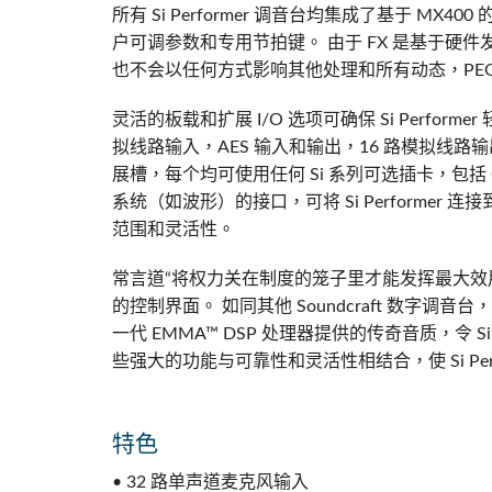
所有 Si Performer 调音台均集成了基于 MX40
户可调参数和专用节拍键。 由于 FX 是基于硬
也不会以任何方式影响其他处理和所有动态，PEQ
灵活的板载和扩展 I/O 选项可确保 Si Perfor
拟线路输入，AES 输入和输出，16 路模拟线路输出
展槽，每个均可使用任何 Si 系列可选插卡，包括 C
系统（如波形）的接口，可将 Si Performer 连接到任
范围和灵活性。
常言道“将权力关在制度的笼子里才能发挥最大效用”，
的控制界面。 如同其他 Soundcraft 数字
一代 EMMA™ DSP 处理器提供的传奇音质，令 Si 
些强大的功能与可靠性和灵活性相结合，使 Si Per
特色
• 32 路单声道麦克风输入