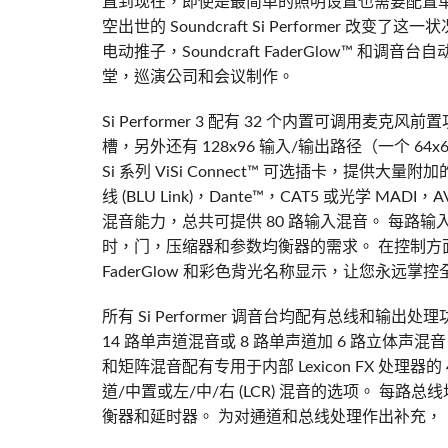
直到现在，即使是最简单的照明设置也需要配置
空出世的 Soundcraft Si Performer 改变了这一状
电动推子，Soundcraft FaderGlow™
堂，巡演公司和会议制作。
Si Performer 3 配有 32 个内置可调用麦克风前
槽，另外还有 128x96 输入/输出路径（一个 64x64
Si 系列 ViSi Connect™ 可选插卡，提供大量附
线 (BLU Link)，Dante™，CAT5 或光学 MA
混音能力，总共可提供 80 路输入混音。 每路
时，门，压缩器和参数均衡器的需求。 在控制方面，
FaderGlow 和彩色背光名称显示，让您永远掌控
所有 Si Performer 调音台均配有总线和输
14 路单声道混音或 8 路单声道加 6 路立体
和矩阵混音配有专用于内部 Lexicon FX 处理
道/中置或左/中/右 (LCR) 混音的选项。 每
衡器和延时器。 为对通道和总线处理作出补充，