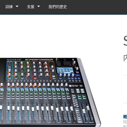
訓練
支援
我們的歷史
訓練
產品支援
YouTube
24/7 服務中心
軟體
韌體
下載
保固
列舞台接口箱
產品註冊
接口箱 32i/16i
服務
接口箱 32R/16R
ote
接口箱 32i/16i
示範與離線編輯器
UI Demo (Phone)
台接口箱
en
接口箱 32R/16R
插卡
UI Demo (Tablet)