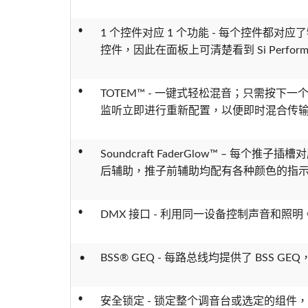
•
1 个控件对应 1 个功能 - 每个控件都
控件，因此在面板上可清楚看到 Si Perf
•
TOTEM™ - 一键式轻松混音；只需按下
监听立即进行重新配置，以便即时混合传
•
Soundcraft FaderGlow™ – 每
后辅助，推子前辅助均配有各种颜色的指
•
DMX 接口 - 利用同一设备控制声音和照明
•
BSS® GEQ - 每路总线均提供了 BSS
•
安全锁定 - 锁定整个调音台或选定的组件