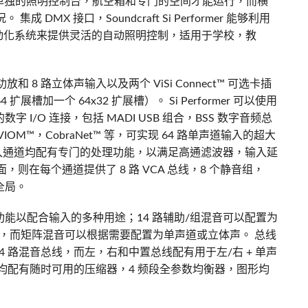
单独的照明控制台，航空箱和专门的空间才能运行，而横
况。 集成 DMX 接口，Soundcraft Si Performer 能够利用
 和调音台自动化系统来提供灵活的自动照明控制，适用于学校，教
置功放和 8 路立体声输入以及两个 ViSi Connect™ 可选卡插
 扩展槽加一个 64x32 扩展槽）。 Si Performer 可以使用
加的数字 I/O 连接，包括 MADI USB 组合，BSS 数字音频总
DI，AVIOM™，CobraNet™ 等，可实现 64 路单声道输入的超大
输入通道均配有专门的处理功能，以满足高通滤波器，输入延
则在每个通道提供了 8 路 VCA 总线，8 个静音组，
全局。
出处理功能以配合输入的多种用途；14 路辅助/组混音可以配置为
声混音，而矩阵混音可以根据需要配置为单声道或立体声。 总线
器的 4 路混音总线，而左，右和中置总线配有用于左/右 + 单声
路总线均配有随时可用的压缩器，4 频段全参数均衡器，图形均