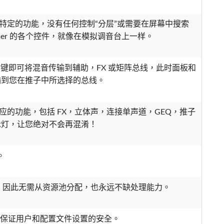
对应了特定的功能，没有任何控制“分层”或需要在屏幕中搜索
ormer 的各个控件，就像在模拟调音台上一样。
一个键即可将混音传输到辅助，FX 或矩阵总线，此时面板和
输到您在推子中所选择的总线。
个推子插槽对应的功能，包括 FX，立体声，连接单声道，GEQ，推子
示灯，让您绝对不会再混淆！
。
 GEQ，因此无需从资源池分配，也永远不缺处理能力。
，保证用户和配置文件设置的安全。