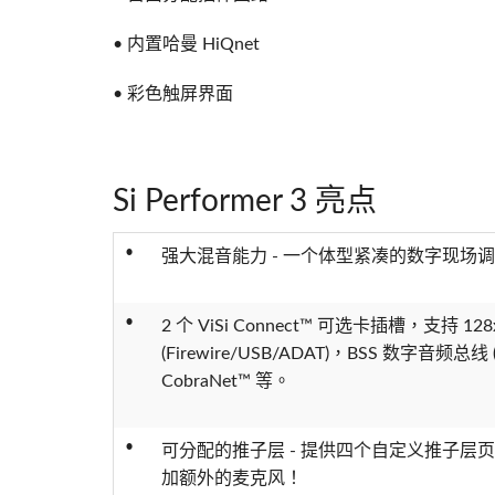
• 内置哈曼 HiQnet
• 彩色触屏界面
Si Performer 3 亮点
•
强大混音能力 - 一个体型紧凑的数字现场调
•
2 个 ViSi Connect™ 可选卡插槽，支持 1
(Firewire/USB/ADAT)，BSS 数字音频总线
CobraNet™ 等。
•
可分配的推子层 - 提供四个自定义推子层
加额外的麦克风！