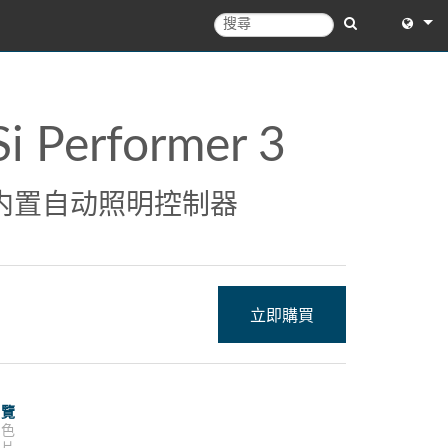
English
English 
Si Performer 3
中文
日本語
内置自动照明控制器
한국어
立即購買
概覽
特色