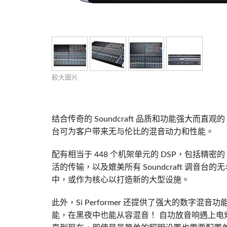
Si Mobile Apps
Audio Cal
紧凑型舞
ViSi Rem
ViSi List
Audio Cal
較大圖片
结合传奇的 Soundcraft 品质和功能强大而直观的 
台可为客户带来无与伦比的混音动力和性能。
配有相当于 448 个机架单元的 DSP，包括精
活的传输，以及媲美所有 Soundcraft 调音台的无
中，或作为核心以打造新的大型设施。
此外，Si Performer 还提供了强大的数字混音
能，在黑夜中也能从容混音！ 自功放音响遇上电