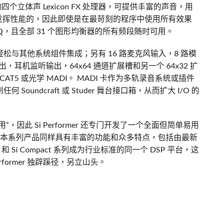
0 的四个立体声 Lexicon FX 处理器，可提供丰富的声音，用
件发挥性能的，因此即使是在最苛刻的程序中使用所有效果
，且全部 31 个图形均衡器的所有频段随时可用。
mer 轻松与其他系统组件集成；另有 16 路麦克风输入，8 路模
，耳机监听输出，64x64 通道扩展槽和另一个 64x32 扩
AT5 或光学 MADI。 MADI 卡作为多轨录音系统或插件
何 Soundcraft 或 Studer 舞台接口箱，从而扩大 I/O 的
因此 Si Performer 还专门开发了一个全面但简单易用
调音台，本系列产品同样具有丰富的功能和众多特点，包括由最新
和 Si Compact 系列成为行业标准的同一个 DSP 平台，这
former 独辟蹊径，另立山头。