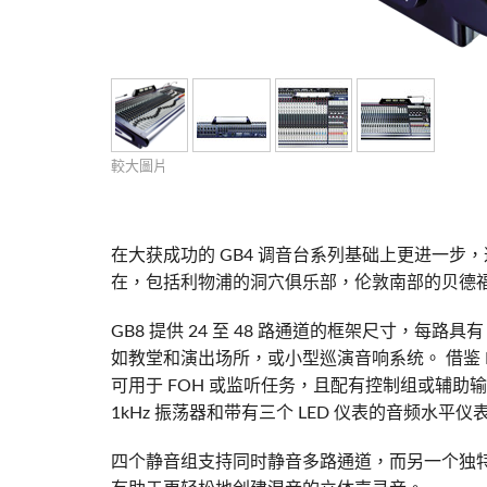
Si Mobile Apps
Audio Cal
紧凑型舞
ViSi Rem
ViSi List
Audio Cal
較大圖片
在大获成功的 GB4 调音台系列基础上更进一步，这
在，包括利物浦的洞穴俱乐部，伦敦南部的贝德
GB8 提供 24 至 48 路通道的框架尺寸，每路
如教堂和演出场所，或小型巡演音响系统。 借鉴 M
可用于 FOH 或监听任务，且配有控制组或辅助输
1kHz 振荡器和带有三个 LED 仪表的音频水
四个静音组支持同时静音多路通道，而另一个独