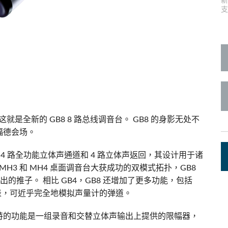
支
c Toolkit
台接口箱
ote
UI 24 Software Demo (Phone)
en
UI 24 Software Demo (Tablet)
c Toolkit
就是全新的 GB8 8 路总线调音台。 GB8 的身影无处不
福德会场。
具有 4 路全功能立体声通道和 4 路立体声返回，其设计用于诸
H3 和 MH4 桌面调音台大获成功的双模式拓扑，GB8
出的推子。 相比 GB4，GB8 还增加了更多功能，包括
平仪表，可近乎完全地模拟声量计的弹道。
特的功能是一组录音和交替立体声输出上提供的限幅器，