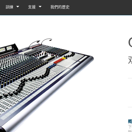
訓練
支援
我們的歷史
訓練
產品支援
YouTube
24/7 服務中心
軟體
韌體
下載
保固
列舞台接口箱
產品註冊
接口箱 32i/16i
服務
接口箱 32R/16R
ote
接口箱 32i/16i
示範與離線編輯器
UI Demo (Phone)
台接口箱
en
接口箱 32R/16R
插卡
UI Demo (Tablet)