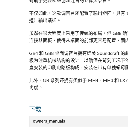
有助于更轻松地创建混音的立体声录音。
不仅如此，这款调音台还配置了输出矩阵，具有 11 
道）输出馈送。
虽然在很大程度上采用了传统的布局，但 GB8 
连接器面板，使得从桌面的前部更容易配置，而内
GB4 和 GB8 桌面调音台拥有媲美 Soundcr
极为注重机械结构的设计，以确保在苛刻工况下
直安装的印刷电路板构成，安装在带有单独螺母
此外，GB 系列还拥有类似于 MH4，MH3 和 
尚感。
下載
owners_manuals