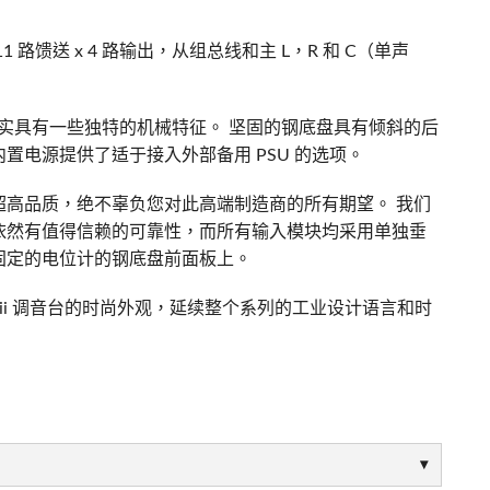
路馈送 x 4 路输出，从组总线和主 L，R 和 C（单声
确实具有一些独特的机械特征。 坚固的钢底盘具有倾斜的后
置电源提供了适于接入外部备用 PSU 的选项。
aft 的超高品质，绝不辜负您对此高端制造商的所有期望。 我们
依然有值得信赖的可靠性，而所有输入模块均采用单独垂
固定的电位计的钢底盘前面板上。
LX7ii 调音台的时尚外观，延续整个系列的工业设计语言和时