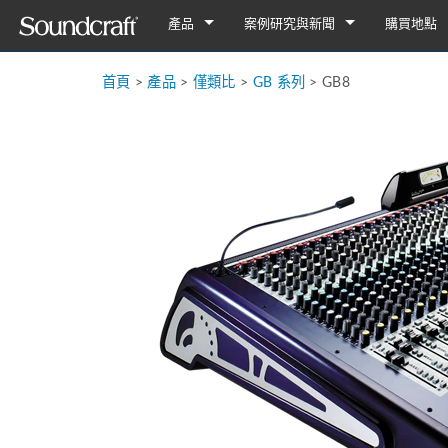
產品
案例研究與新聞
購買地點
数字
Vi 系列
案例研究
Vi7000
首頁
>
產品
>
僅類比
>
GB 系列
>
GB8
類比連接
Si 系列
Notepad Series
新聞
Vi5000
Si Performer 3
Notepad-12FX
僅類比
Ui 系列
GB 系列
Vi3000
Si Performer 2
Ui24R
Notepad-8FX
GB8
舊版產品
多用途
Vi2000
Si Performer 1
Ui16
Notepad-5
GB4
LX7ii
Fx16ii
Vi1000
Si Impact
Ui12
GB2
FX16ii
EFX 系列
Vi400/600升级
Si Expression 3
GB2R
EFX12
EPM 系列
Vi Stageboxes
Si Expression 2
EFX8
EPM12
Vi 系
Vi Option Cards
Si Expression 1
EPM8
迷你型舞台
Vi选项卡
移动应用
Si Stageboxes
EPM6
迷你型舞台
ViSi Rem
迷你型舞台
Si Option Cards
紧凑型舞
ViSi List
迷你型舞台
Si 可选