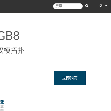
English
English 
GB8
中文
Español
双模拓扑
Français
Portugu
Deutsc
立即購買
日本語
한국어
概覽
Dansk
下載