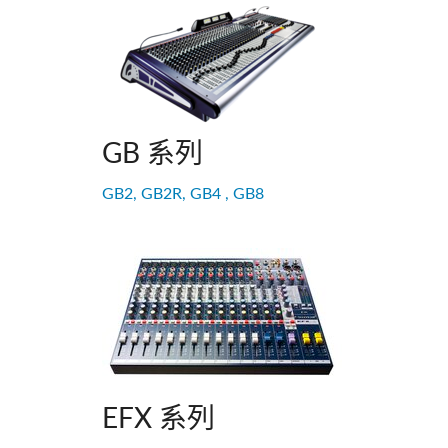
Si Mobile Apps
Audio Cal
紧凑型舞
ViSi Rem
ViSi List
Audio Cal
GB 系列
GB2, GB2R, GB4 , GB8
EFX 系列