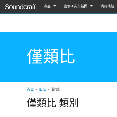
產品
案例研究與新聞
購買地點
数字
Vi 系列
案例研究
Vi7000
類比連接
Si 系列
Notepad Series
新聞
Vi5000
Si Performer 3
Notepad-12FX
僅類比
Ui 系列
GB 系列
Vi3000
Si Performer 2
Ui24R
Notepad-8FX
GB8
舊版產品
多用途
Vi2000
Si Performer 1
Ui16
Notepad-5
GB4
LX7ii
僅類比
Fx16ii
Vi1000
Si Impact
Ui12
GB2
FX16ii
EFX 系列
Vi400/600升级
Si Expression 3
GB2R
EFX12
EPM 系列
Vi Stageboxes
Si Expression 2
EFX8
EPM12
Vi 系
首頁
>
產品
>
僅類比
Vi Option Cards
Si Expression 1
EPM8
迷你型舞台
Vi选项卡
僅類比 類別
移动应用
Si Stageboxes
EPM6
迷你型舞台
ViSi Rem
迷你型舞台
Si Option Cards
紧凑型舞
ViSi List
迷你型舞台
Si 可选