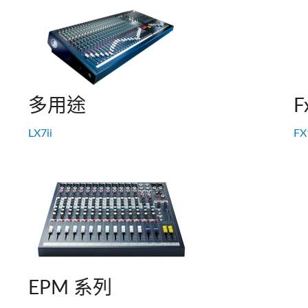
c Toolkit
台接口箱
ote
UI 24 Software Demo (Phone)
en
UI 24 Software Demo (Tablet)
c Toolkit
多用途
F
LX7ii
FX
EPM 系列