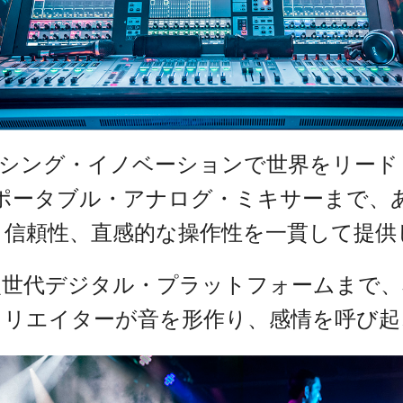
c Toolkit
 Stagebox
ote
UI 24 ソフトウェアデモ(電話)
en
UI 24 ソフトウェアデモ(タブレ
c Toolkit
以来、ミキシング・イノベーションで世界を
ポータブル・アナログ・ミキサーまで、
、信頼性、直感的な操作性を一貫して提供
次世代デジタル・プラットフォームまで、
クリエイターが音を形作り、感情を呼び起