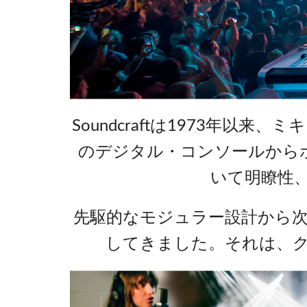
Si Mobile Apps
Audio Cal
Compact
ViSi Rem
ViSi List
Audio Cal
Soundcraftは1973年
のデジタル・コンソールから
いて明瞭性
先駆的なモジュラー設計から
してきました。それは、