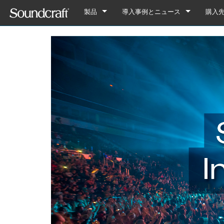
製品
導入事例とニュース
購入
デジタル
Vi Series
導入事例
Vi7000
アナログ接続
Si Series
Notepad Series
ニュース
Vi5000
Si Performer 3
Notepad-12FX
アナログのみ
Ui Series
GB Series
Vi3000
Si Performer 2
Ui24R
Notepad-8FX
GB8
旧製品
LX Series
Vi2000
Si Performer 1
Ui16
Notepad-5
GB4
LX7ii
Fx16ii
Vi1000
Si Impact
Ui12
GB2
FX16ii
EFX Series
Vi400/600 Upgrade
Si Expression 3
GB2R
EFX12
EPM Series
Vi Stageboxes
Si Expression 2
EFX8
EPM12
Vi Stage
Vi Option Cards
Si Expression 1
EPM8
Mini Sta
Vi Optio
Vi Mobile Apps
Si Stageboxes
EPM6
Mini St
ViSi Rem
Mini Sta
Si Option Cards
Compact
ViSi List
Mini St
Si Optio