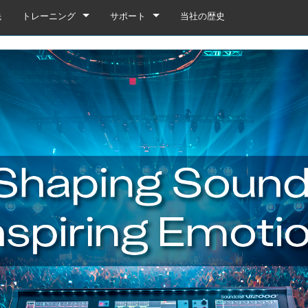
先
トレーニング
サポート
当社の歴史
トレーニング
製品サポート
YouTube
いつでもヘルプセンター
ソフトウェア
ファームウェア
ダウンロード
保証
box
製品登録
gebox 32i/16i
n Cards
サービス
agebox 32R/16R
ote
gebox 32i/16i
デモ＆オフラインエディター
UIデモ（電話）
 Stagebox
en
agebox 32R/16R
n Cards
UIデモ（タブレット）