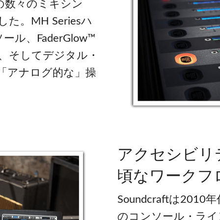
ftの数々のミキシン
MH Seriesハ
、FaderGlow™
、そしてデジタル・
「アナログ的な」操
。
アクセシビリ
頃なワークフ
Soundcraftは2
のコンソール・ライ