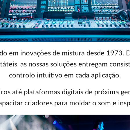
s
Audio Calc Toolkit
Compact Stagebox
ViSi Remote
UI 24 Software D
ViSi Listen
UI 24 Software De
Audio Calc Toolkit
do em inovações de mistura desde 1973. De
táteis, as nossas soluções entregam consist
controlo intuitivo em cada aplicação.
ros até plataformas digitais de próxima ge
apacitar criadores para moldar o som e ins