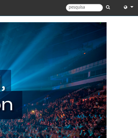
English
English 
中文
Español
Français
Portug
Deutsc
日本語
한국어
Dansk