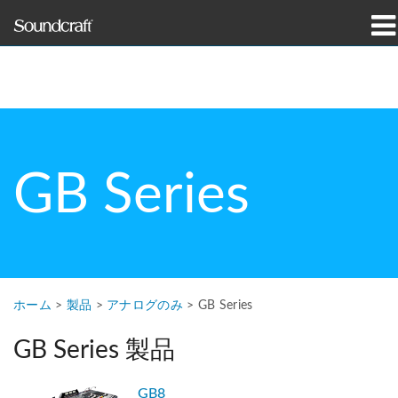
製品
導入事例とニュース
購入先
GB Series
トレーニング
サポート
当社の歴史
ホーム
>
製品
>
アナログのみ
>
GB Series
GB Series 製品
言語/地域
GB8