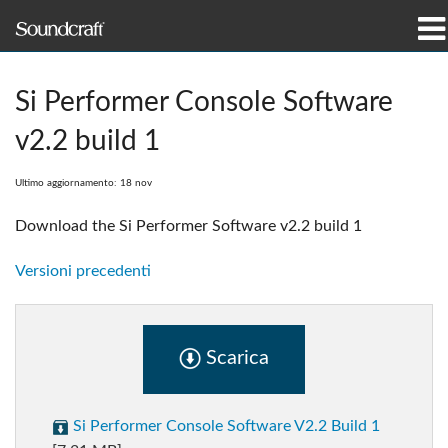
prodotti
Si Performer Console Software
Casi di studio e notizie
v2.2 build 1
dove acquistare
Ultimo aggiornamento: 18 nov
formazione
Download the Si Performer Software v2.2 build 1
supporto
Versioni precedenti
La nostra storia
Scarica
Lingua/Regione
Si Performer Console Software V2.2 Build 1