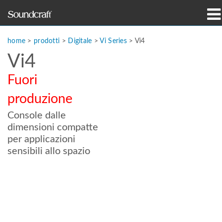
prodotti
home
>
prodotti
>
Digitale
>
Vi Series
>
Vi4
Vi4
Casi di studio e notizie
Fuori
dove acquistare
produzione
formazione
Console dalle
dimensioni compatte
supporto
per applicazioni
sensibili allo spazio
La nostra storia
Lingua/Regione