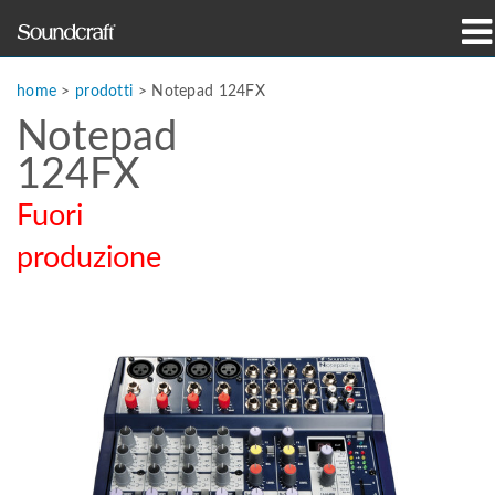
prodotti
home
>
prodotti
>
Notepad 124FX
Notepad
Casi di studio e notizie
124FX
dove acquistare
Fuori
formazione
produzione
supporto
La nostra storia
Lingua/Regione