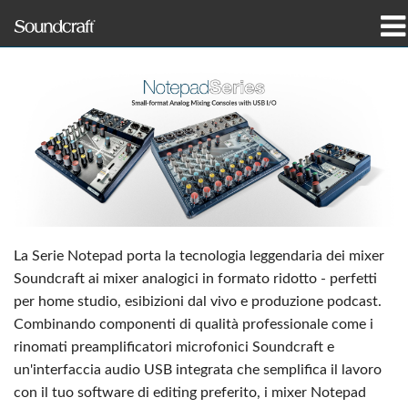
prodotti
Casi di studio e notizie
dove acquistare
formazione
supporto
La Serie Notepad porta la tecnologia leggendaria dei mixer
Soundcraft ai mixer analogici in formato ridotto - perfetti
La nostra storia
per home studio, esibizioni dal vivo e produzione podcast.
Combinando componenti di qualità professionale come i
rinomati preamplificatori microfonici Soundcraft e
un'interfaccia audio USB integrata che semplifica il lavoro
Lingua/Regione
con il tuo software di editing preferito, i mixer Notepad