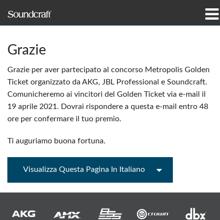
prodotti
Grazie
Casi di studio e notizie
Grazie per aver partecipato al concorso Metropolis Golden
Ticket organizzato da AKG, JBL Professional e Soundcraft.
dove acquistare
Comunicheremo ai vincitori del Golden Ticket via e-mail il
19 aprile 2021. Dovrai rispondere a questa e-mail entro 48
formazione
ore per confermare il tuo premio.
supporto
Ti auguriamo buona fortuna.
La nostra storia
Visualizza Questa Pagina In Italiano
Lingua/Regione