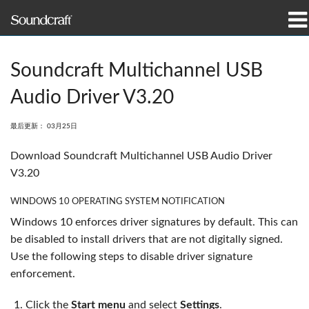
产品
Soundcraft Multichannel USB
案例研究和新闻
Audio Driver V3.20
哪里购买
最后更新： 03月25日
培训
Download Soundcraft Multichannel USB Audio Driver
V3.20
支持
WINDOWS 10 OPERATING SYSTEM NOTIFICATION
我们的历史
Windows 10 enforces driver signatures by default. This can
be disabled to install drivers that are not digitally signed.
Use the following steps to disable driver signature
enforcement.
语言/地区
Click the
Start menu
and select
Settings
.