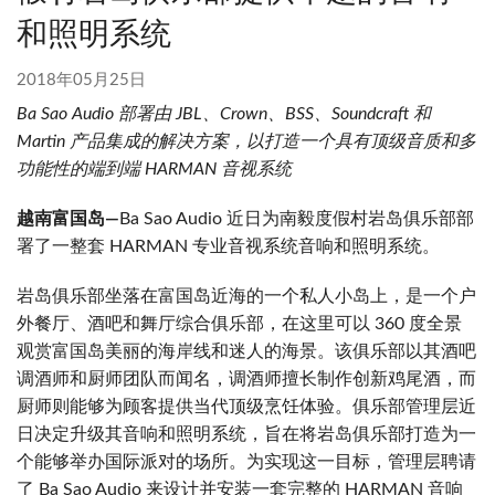
和照明系统
2018年05月25日
Ba Sao Audio
部署由
JBL
、
Crown
、
BSS
、
Soundcraft
和
Martin
产品集成的解决方案，以打造一个具有顶级音质和多
功能性的端到端
HARMAN
音视系统
越南富国岛
—
Ba Sao Audio 近日为南毅度假村岩岛俱乐部部
署了一整套 HARMAN 专业音视系统音响和照明系统。
岩岛俱乐部坐落在富国岛近海的一个私人小岛上，是一个户
外餐厅、酒吧和舞厅综合俱乐部，在这里可以 360 度全景
观赏富国岛美丽的海岸线和迷人的海景。该俱乐部以其酒吧
调酒师和厨师团队而闻名，调酒师擅长制作创新鸡尾酒，而
厨师则能够为顾客提供当代顶级烹饪体验。俱乐部管理层近
日决定升级其音响和照明系统，旨在将岩岛俱乐部打造为一
个能够举办国际派对的场所。为实现这一目标，管理层聘请
了 Ba Sao Audio 来设计并安装一套完整的 HARMAN 音响