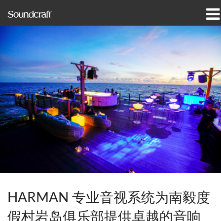
产品
案例研究和新闻
哪里购买
培训
支持
我们的历史
HARMAN 专业音视系统为南毅度
语言/地区
假村岩岛俱乐部提供卓越的音响