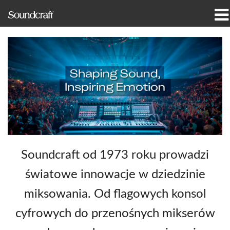
produkty
Studia przypadków i aktualności
gdzie kupić
szkolenia
wsparcie
Soundcraft od 1973 roku prowadzi
Nasza historia
światowe innowacje w dziedzinie
miksowania. Od flagowych konsol
cyfrowych do przenośnych mikserów
Język/Region