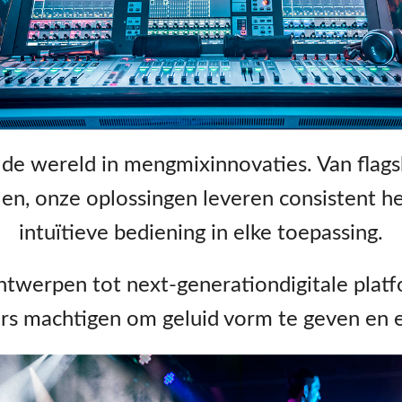
UI 24 Software D
UI 24 Software De
 de wereld in mengmixinnovaties. Van flag
n, onze oplossingen leveren consistent h
intuïtieve bediening in elke toepassing.
werpen tot next-generationdigitale platf
ors machtigen om geluid vorm te geven en e