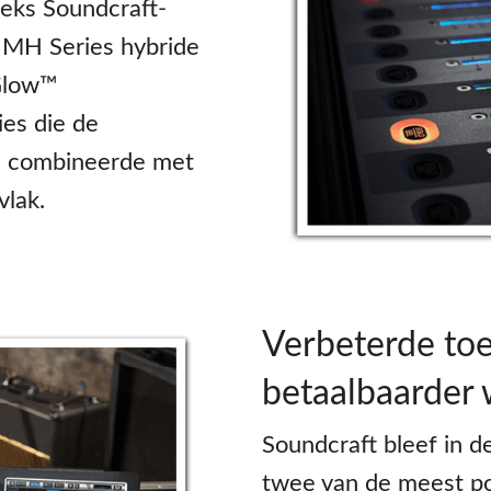
eks Soundcraft-
 MH Series hybride
Glow™
ies die de
n combineerde met
vlak.
Verbeterde toe
betaalbaarder
Soundcraft bleef in 
twee van de meest po