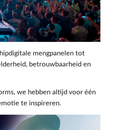
emo (Phone)
Italiano
mo (Tablet)
shipdigitale mengpanelen tot
elderheid, betrouwbaarheid en
orms, we hebben altijd voor één
motie te inspireren.