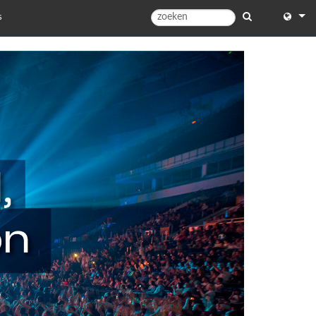
s
English
English 
中文
Español
Français
Portugu
Deutsc
日本語
한국어
Dansk