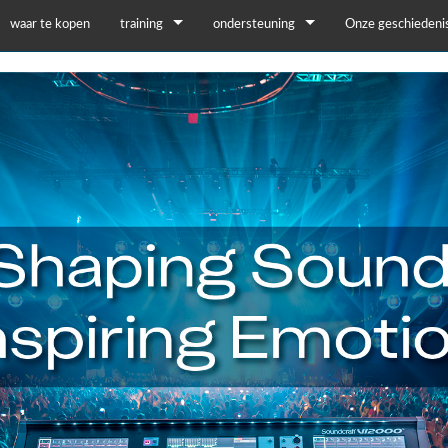
waar te kopen
training
ondersteuning
Onze geschiedeni
training
Productondersteuning
YouTube
24/7 hulpcentrum
software
firmware
Downloads
Garantie
productregistratie
Service
Demo en offline editors
UI Demo (Phone)
UI Demo (Tablet)