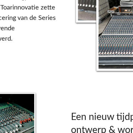
Toarinnovatie zette
cering van de Series
vende
erd.
Een nieuw tijd
ontwerp & wor