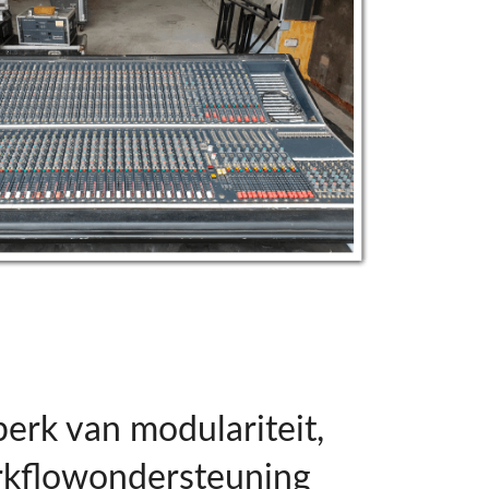
perk van modulariteit,
kflowondersteuning