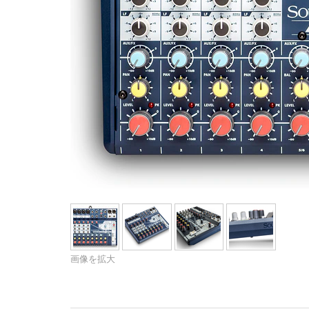
Si Mobile Apps
Audio Cal
Compact
ViSi Rem
ViSi List
Audio Cal
画像を拡大