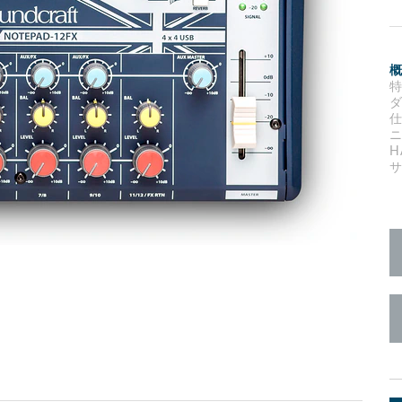
c Toolkit
 Stagebox
ote
UI 24 ソフトウェアデモ(電話)
en
UI 24 ソフトウェアデモ(タブレ
c Toolkit
H