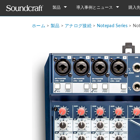
製品
導入事例とニュース
購入
デジタル
Vi Series
導入事例
Vi7000
ホーム
>
製品
>
アナログ接続
>
Notepad Series
>
No
アナログ接続
Si Series
Notepad Series
ニュース
Vi5000
Si Performer 3
Notepad-12FX
アナログのみ
Ui Series
GB Series
Vi3000
Si Performer 2
Ui24R
Notepad-8FX
GB8
旧製品
LX Series
Vi2000
Si Performer 1
Ui16
Notepad-5
GB4
LX7ii
Fx16ii
Vi1000
Si Impact
Ui12
GB2
FX16ii
EFX Series
Vi400/600 Upgrade
Si Expression 3
GB2R
EFX12
EPM Series
Vi Stageboxes
Si Expression 2
EFX8
EPM12
Vi Stage
Vi Option Cards
Si Expression 1
EPM8
Mini Sta
Vi Optio
Vi Mobile Apps
Si Stageboxes
EPM6
Mini St
ViSi Rem
Mini Sta
Si Option Cards
Compact
ViSi List
Mini St
Si Optio