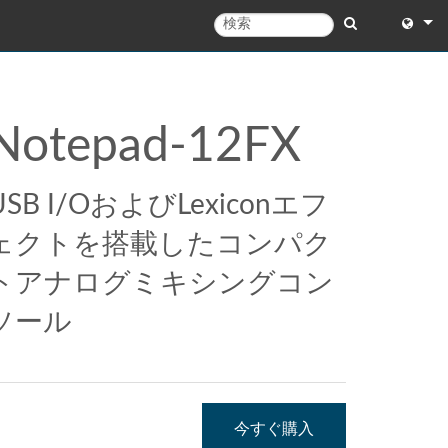
English
English 
Notepad-12FX
中文
Español
USB I/OおよびLexiconエフ
Français
ェクトを搭載したコンパク
Portugu
トアナログミキシングコン
Deutsc
ソール
日本語
한국어
今すぐ購入
Dansk