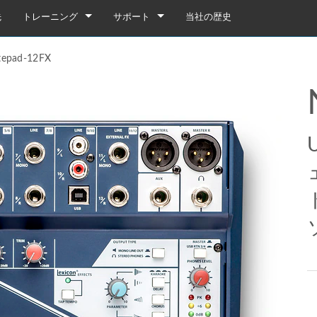
先
トレーニング
サポート
当社の歴史
トレーニング
製品サポート
tepad-12FX
YouTube
いつでもヘルプセンター
ソフトウェア
ファームウェア
ダウンロード
保証
box
製品登録
gebox 32i/16i
n Cards
サービス
agebox 32R/16R
ote
gebox 32i/16i
デモ＆オフラインエディター
UIデモ（電話）
 Stagebox
en
agebox 32R/16R
n Cards
UIデモ（タブレット）