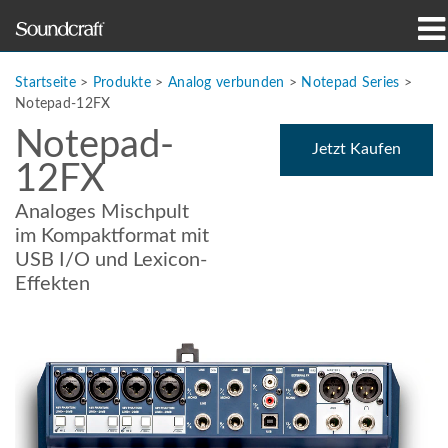
Produkte
Startseite
>
Produkte
>
Analog verbunden
>
Notepad Series
>
Notepad-12FX
Fallstudien und Nachrichten
Notepad-
Jetzt Kaufen
12FX
Wo zu kaufen
Analoges Mischpult
Schulungen
im Kompaktformat mit
USB I/O und Lexicon-
Support
Effekten
Unsere Geschichte
Sprache/Region