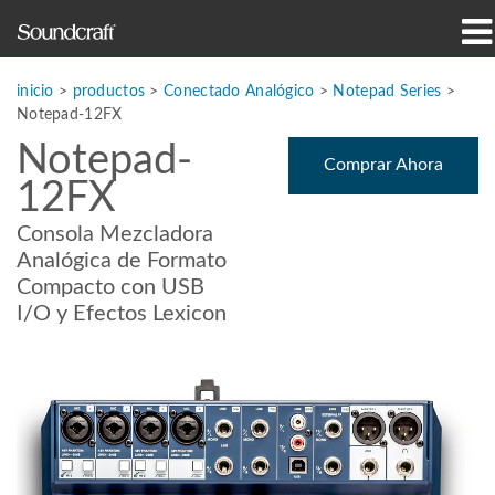
productos
inicio
>
productos
>
Conectado Analógico
>
Notepad Series
>
Notepad-12FX
Casos de estudio y noticias
Notepad-
Comprar Ahora
12FX
dónde comprar
Consola Mezcladora
capacitación
Analógica de Formato
Compacto con USB
soporte
I/O y Efectos Lexicon
Nuestra historia
Idioma/Región