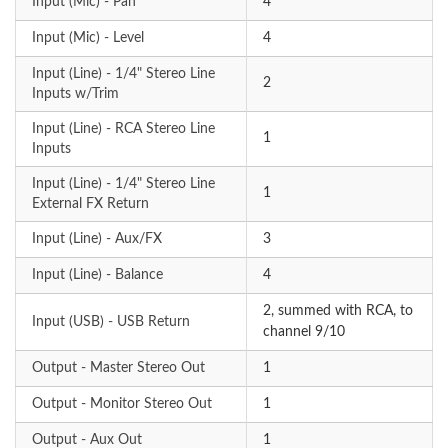
Input (Mic) - Pan
4
Input (Mic) - Level
4
Input (Line) - 1/4" Stereo Line
2
Inputs w/Trim
Input (Line) - RCA Stereo Line
1
Inputs
Input (Line) - 1/4" Stereo Line
1
External FX Return
Input (Line) - Aux/FX
3
Input (Line) - Balance
4
2, summed with RCA, to
Input (USB) - USB Return
channel 9/10
Output - Master Stereo Out
1
Output - Monitor Stereo Out
1
Output - Aux Out
1