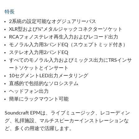
特長
2系統の設定可能なオグジュアリーバス
XLR型および¼"メタルジャックコネクターソケット
RCAフォノステレオ再生入力およびレコード出力
モノラル入力用3バンドEQ（スウェプトミッド付き）
ステレオ入力用2バンドEQ
すべてのモノラル入力およびミックス出力にTRSインサ
ートソケットとインサート
10セグメントLED出力メータリング
直感的で包括的なソロシステム
ヘッドフォン出力
簡単にラックマウント可能
Soundcraft EPMは、ライブミュージック、レコーディン
グ、礼拝施設、マルチスピーカーインストレーションな
ど、多くの用途で活躍します。