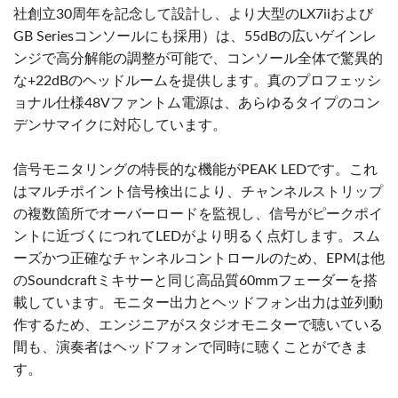
社創立30周年を記念して設計し、より大型のLX7iiおよび
GB Seriesコンソールにも採用）は、55dBの広いゲインレ
ンジで高分解能の調整が可能で、コンソール全体で驚異的
な+22dBのヘッドルームを提供します。真のプロフェッシ
ョナル仕様48Vファントム電源は、あらゆるタイプのコン
デンサマイクに対応しています。
信号モニタリングの特長的な機能がPEAK LEDです。これ
はマルチポイント信号検出により、チャンネルストリップ
の複数箇所でオーバーロードを監視し、信号がピークポイ
ントに近づくにつれてLEDがより明るく点灯します。スム
ーズかつ正確なチャンネルコントロールのため、EPMは他
のSoundcraftミキサーと同じ高品質60mmフェーダーを搭
載しています。モニター出力とヘッドフォン出力は並列動
作するため、エンジニアがスタジオモニターで聴いている
間も、演奏者はヘッドフォンで同時に聴くことができま
す。