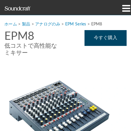
製品
ホーム
>
製品
>
アナログのみ
>
EPM Series
>
EPM8
EPM8
導入事例とニュース
今すぐ購入
低コストで高性能な
購入先
ミキサー
トレーニング
サポート
当社の歴史
言語/地域