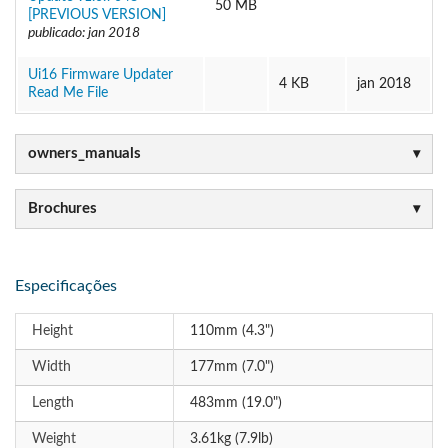
50 MB
[PREVIOUS VERSION]
publicado: jan 2018
Ui16 Firmware Updater
4 KB
jan 2018
Read Me File
owners_manuals
Brochures
Especificações
Height
110mm (4.3")
Width
177mm (7.0")
Length
483mm (19.0")
Weight
3.61kg (7.9lb)