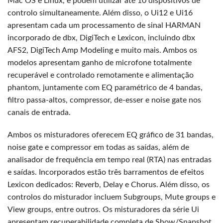
Mac OS e Linux, e podem utilizar até 10 dispositivos de
controlo simultaneamente. Além disso, o Ui12 e Ui16
apresentam cada um processamento de sinal HARMAN
incorporado de dbx, DigiTech e Lexicon, incluindo dbx
AFS2, DigiTech Amp Modeling e muito mais. Ambos os
modelos apresentam ganho de microfone totalmente
recuperável e controlado remotamente e alimentação
phantom, juntamente com EQ paramétrico de 4 bandas,
filtro passa-altos, compressor, de-esser e noise gate nos
canais de entrada.
Ambos os misturadores oferecem EQ gráfico de 31 bandas,
noise gate e compressor em todas as saídas, além de
analisador de frequência em tempo real (RTA) nas entradas
e saídas. Incorporados estão três barramentos de efeitos
Lexicon dedicados: Reverb, Delay e Chorus. Além disso, os
controlos do misturador incluem Subgroups, Mute groups e
View groups, entre outros. Os misturadores da série Ui
apresentam recuperabilidade completa de Show/Snapshot