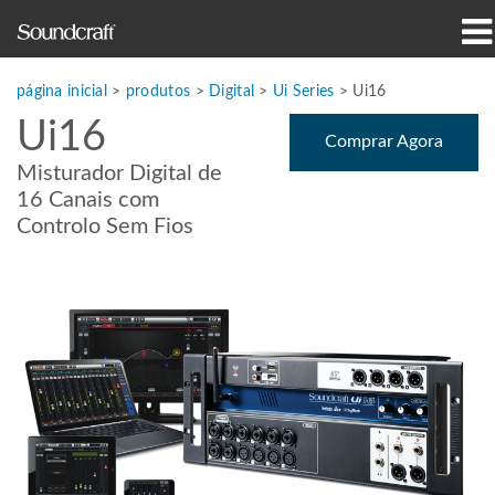
produtos
página inicial
>
produtos
>
Digital
>
Ui Series
>
Ui16
Ui16
Casos de estudo e notícias
Comprar Agora
Misturador Digital de
onde comprar
16 Canais com
Controlo Sem Fios
formação
assistência
Nossa história
Idioma/Região