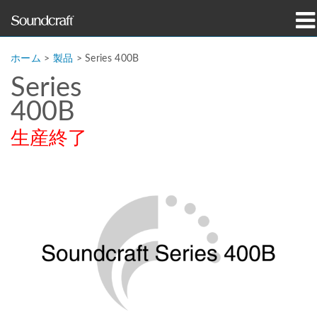
製品
ホーム
>
製品
>
Series 400B
Series
導入事例とニュース
400B
購入先
生産終了
トレーニング
サポート
当社の歴史
言語/地域