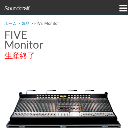
製品
ホーム
>
製品
>
FIVE Monitor
FIVE
導入事例とニュース
Monitor
購入先
生産終了
トレーニング
サポート
当社の歴史
言語/地域