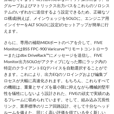
グループおよびマトリックス出力バスをこれらのソロシス
テムのいずれかに送信するよう設定できるため、正確なソ
ロ構成(例えば、メインウェッジをSOLOに、エンジニア用
インイヤーをALT SOLOに設定)のセットアップが簡単に行
えます。
さらに、専用の補助MIDIポートのペアを介して、FIVE
MonitorはBSS FPC-900 Varicurve™リモートコントローラ
ーまたはdbx DriveRack™にメッセージを送信し、FIVE
Monitor出力SOLOがアクティブになった際にラック内の
特定のクライアントEQデバイスを自動選択することがで
きます。これにより、出力EQのソロイングおよび編集プ
ロセスが大幅に高速化されます。もちろん、これらすべて
の機能は、重量とサイズを最小限に抑えながら機械的堅牢
性を犠牲にしないよう設計された、FIVEの頑丈で実績のあ
るフレームに収められています。そして、組み込み冗長性
リンク、業界標準のリニア回路設計、そして十分なヘッド
ルームを備えた、同じく高い評価を得ている全く新しい