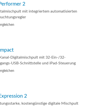
 Performer 2
emo (Phone)
Italiano
italmischpult mit integriertem automatisierten
emo (Tablet)
euchtungsregler
rgleichen
 Impact
Kanal-Digitalmischpult mit 32-Ein-/32-
gangs-USB-Schnittstelle und iPad-Steuerung
rgleichen
 Expression 2
stungsstarke, kostengünstige digitale Mischpult