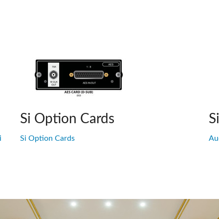
Si Option Cards
S
i
Si Option Cards
Aud