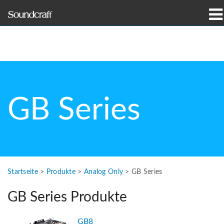
Produkte
Fallstudien und Nachrichten
Wo zu kaufen
GB Series
Schulungen
Support
Unsere Geschichte
Startseite
>
Produkte
>
Analog Only
>
GB Series
GB Series Produkte
Sprache/Region
GB8