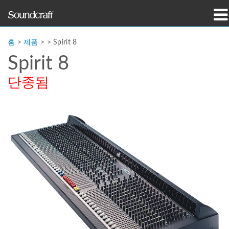
제품
홈
>
제품
> >
Spirit 8
Spirit 8
사례 연구 및 뉴스
단종됨
구매처
교육
지원
연혁
언어/지역