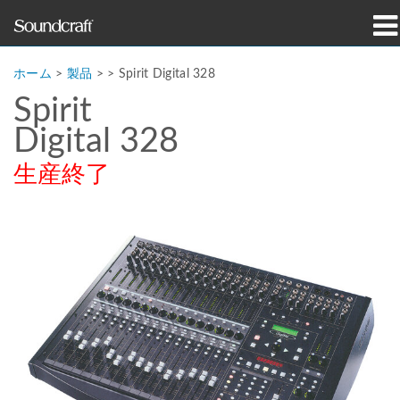
製品
ホーム
>
製品
> >
Spirit Digital 328
Spirit
導入事例とニュース
Digital 328
購入先
生産終了
トレーニング
サポート
当社の歴史
言語/地域